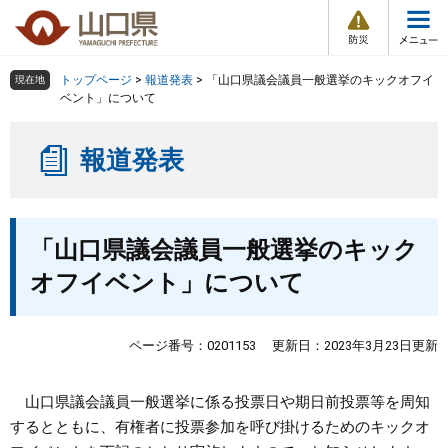
防
ペ
メ
災
ー
ニ
・
メ
災
ジ
ュ
害
ニ
の
ー
組織で探す
情
トップページ
>
報道発表
>
「山口県議会議員一般選挙のキックオフイ
現在地
ュ
報
先
を
ベント」について
ー
頭
飛
Other Languages
お気に入り
ページ番号検索
で
ば
報道発表
す
し
検索の仕方
組織で探す
サイトマップで探す
。
て
本
トップページ
本
文
「山口県議会議員一般選挙のキック
文
へ
くらし・環境
オフイベント」について
健康・福祉
ページ番号：0201153
更新日：2023年3月23日更新
教育・文化・スポーツ
山口県議会議員一般選挙に係る投票日や期日前投票等を周知
するとともに、有権者に投票参加を呼び掛けるためのキックオ
しごと・産業・観光