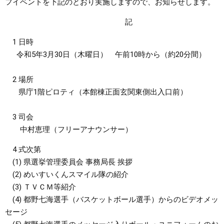
フイベントを下記のとおり実施しますので、お知らせします。
まちづくり
記
1 日時
県政情報
令和5年3月30日（木曜日） 午前10時から（約20分間）
2 場所
県庁1階ピロティ（本館棟正面玄関東側出入口前）
3 司会
中村恵理（フリーアナウンサー）
4 式次第
(1) 県選挙管理委員会 事務局長 挨拶
(2) めいすいくんスマイル隊の紹介
(3) ＴＶＣＭ等紹介
(4) 都野七海選手（バスケットボール選手）からのビデオメッ
セージ