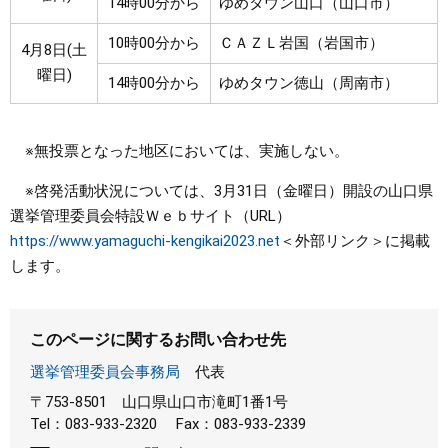
14時00分から
ゆめタウン山口（山口市）
10時00分から
ＣＡＺＬ岩国（岩国市）
4月8日(土
曜日)
14時00分から
ゆめタウン徳山（周南市）
※無投票となった地区においては、実施しない。
※啓発活動状況については、3月31日（金曜日）開設の山口県
選挙管理委員会特設Ｗｅｂサイト（URL）
https://www.yamaguchi-kengikai2023.net
＜外部リンク＞
に掲載
します。
このページに関するお問い合わせ先
選挙管理委員会事務局
代表
〒753-8501
山口県山口市滝町1番1号
Tel：083-933-2320
Fax：083-933-2339