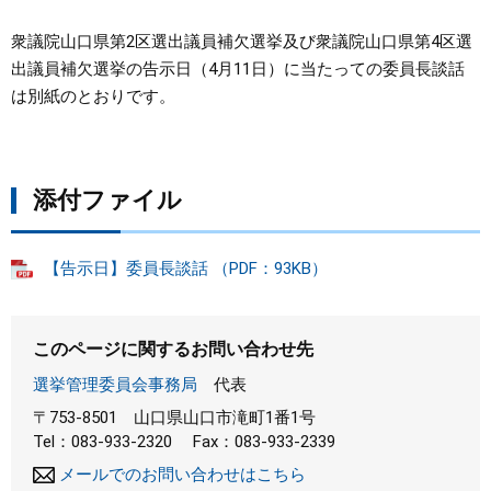
衆議院山口県第2区選出議員補欠選挙及び衆議院山口県第4区選
まちづくり
出議員補欠選挙の告示日（4月11日）に当たっての委員長談話
は別紙のとおりです。
県政情報
添付ファイル
【告示日】委員長談話 （PDF：93KB）
このページに関するお問い合わせ先
選挙管理委員会事務局
代表
〒753-8501
山口県山口市滝町1番1号
Tel：083-933-2320
Fax：083-933-2339
メールでのお問い合わせはこちら