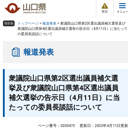
防
ペ
メ
災
ー
ニ
・
メ
災
ジ
ュ
害
ニ
の
ー
組織で探す
情
トップページ
>
報道発表
>
衆議院山口県第2区選出議員補欠選挙及び
現在地
ュ
報
先
を
衆議院山口県第4区選出議員補欠選挙の告示日（4月11日）に当たって
ー
の委員長談話について
頭
飛
Other Languages
お気に入り
ページ番号検索
で
ば
す
し
検索の仕方
組織で探す
サイトマップで探す
報道発表
。
て
本
トップページ
文
本
へ
衆議院山口県第2区選出議員補欠選
文
くらし・環境
挙及び衆議院山口県第4区選出議員
健康・福祉
補欠選挙の告示日（4月11日）に当
たっての委員長談話について
教育・文化・スポーツ
ページ番号：0205473
更新日：2023年4月11日更新
しごと・産業・観光