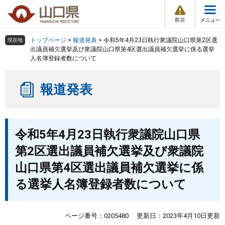
防
ペ
メ
災
ー
ニ
・
メ
災
ジ
ュ
害
ニ
の
ー
組織で探す
情
トップページ
>
報道発表
>
令和5年4月23日執行衆議院山口県第2区選
現在地
ュ
報
先
を
出議員補欠選挙及び衆議院山口県第4区選出議員補欠選挙に係る選挙
ー
人名簿登録者数について
頭
飛
Other Languages
お気に入り
ページ番号検索
で
ば
す
し
検索の仕方
組織で探す
サイトマップで探す
報道発表
。
て
本
トップページ
文
本
へ
令和5年4月23日執行衆議院山口県
文
くらし・環境
第2区選出議員補欠選挙及び衆議院
健康・福祉
山口県第4区選出議員補欠選挙に係
る選挙人名簿登録者数について
教育・文化・スポーツ
ページ番号：0205480
更新日：2023年4月10日更新
しごと・産業・観光