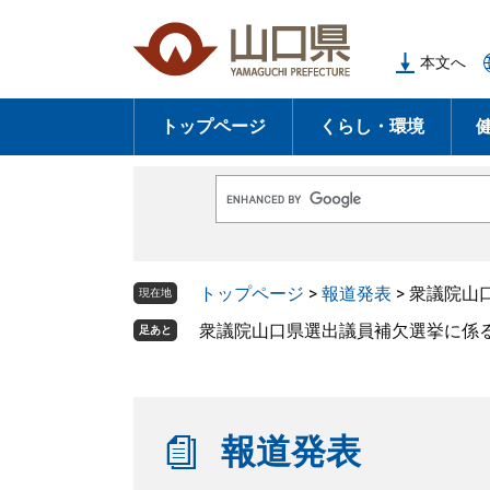
ペ
メ
ー
ニ
本文へ
ジ
ュ
の
ー
トップページ
くらし・環境
先
を
頭
飛
で
ば
G
す
し
o
o
。
て
g
l
本
トップページ
>
報道発表
>
衆議院山
e
現在地
文
カ
ス
衆議院山口県選出議員補欠選挙に係
足あと
へ
タ
ム
検
索
報道発表