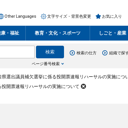
Other Languages
文字サイズ・背景色変更
お気に入り
健康・福祉
教育・文化・スポーツ
しごと・産業
検索の仕方
組織で探
ページ番号検索
口県選出議員補欠選挙に係る投開票速報リハーサルの実施につ
る投開票速報リハーサルの実施について