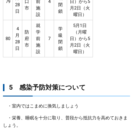
79
口
前
4
日）から5
28
閉
市
施
月2日（火
日
鎖
設
曜日）
就
5月1日
4
学
防
学
（月曜
月
級
80
府
前
7
日）から5
28
閉
市
施
月2日（火
日
鎖
設
曜日）
5 感染予防対策について
・室内ではこまめに換気しましょう
・栄養、睡眠を十分に取り、普段から抵抗力を高めておきま
しょう。