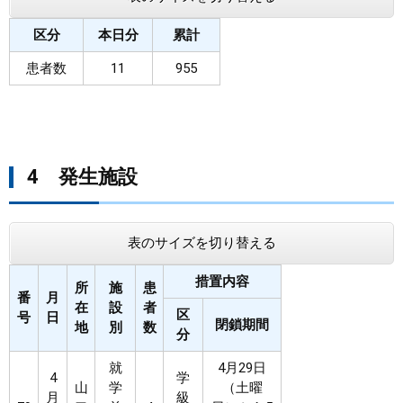
区分
本日分
累計
患者数
11
955
4 発生施設
表のサイズを切り替える
措置内容
所
施
患
番
月
在
設
者
区
号
日
閉鎖期間
地
別
数
分
就
4月29日
4
学
山
学
（土曜
月
級