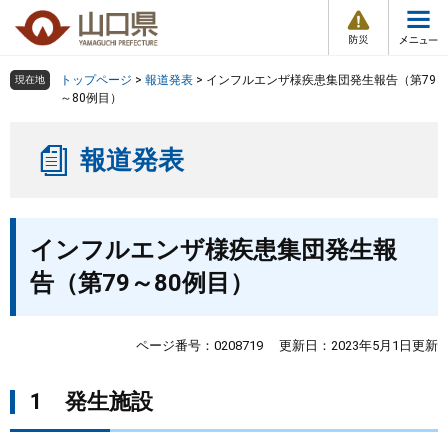
防
ペ
メ
災
ー
ニ
・
メ
災
ジ
ュ
害
ニ
の
ー
組織で探す
情
トップページ
>
報道発表
>
インフルエンザ様疾患集団発生報告（第79
現在地
ュ
報
先
を
～80例目）
ー
頭
飛
Other Languages
お気に入り
ページ番号検索
で
ば
報道発表
す
し
検索の仕方
組織で探す
サイトマップで探す
。
て
本
トップページ
本
文
インフルエンザ様疾患集団発生報
文
へ
くらし・環境
告（第79～80例目）
健康・福祉
ページ番号：0208719
更新日：2023年5月1日更新
教育・文化・スポーツ
1 発生施設
しごと・産業・観光