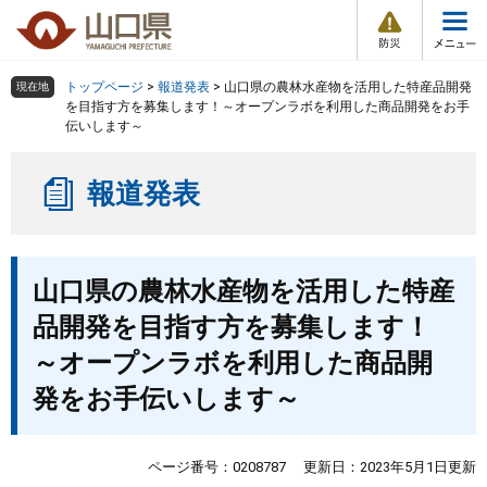
防
ペ
メ
災
ー
ニ
・
メ
災
ジ
ュ
害
ニ
の
ー
組織で探す
情
トップページ
>
報道発表
>
山口県の農林水産物を活用した特産品開発
現在地
ュ
報
先
を
を目指す方を募集します！～オープンラボを利用した商品開発をお手
ー
伝いします～
頭
飛
Other Languages
お気に入り
ページ番号検索
で
ば
す
し
検索の仕方
組織で探す
サイトマップで探す
報道発表
。
て
本
トップページ
文
本
へ
山口県の農林水産物を活用した特産
文
くらし・環境
品開発を目指す方を募集します！
健康・福祉
～オープンラボを利用した商品開
発をお手伝いします～
教育・文化・スポーツ
ページ番号：0208787
更新日：2023年5月1日更新
しごと・産業・観光