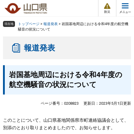
防
ペ
メ
災
ー
ニ
・
メ
災
ジ
ュ
害
ニ
の
ー
組織で探す
情
トップページ
>
報道発表
>
岩国基地周辺における令和4年度の航空機
現在地
ュ
報
先
を
騒音の状況について
ー
頭
飛
Other Languages
お気に入り
ページ番号検索
で
ば
報道発表
す
し
検索の仕方
組織で探す
サイトマップで探す
。
て
本
トップページ
本
文
岩国基地周辺における令和4年度の
文
へ
くらし・環境
航空機騒音の状況について
健康・福祉
ページ番号：0208823
更新日：2023年5月1日更新
教育・文化・スポーツ
このことについて、山口県基地関係県市町連絡協議会として、
別添のとおり取りまとめましたので、お知らせします。
しごと・産業・観光