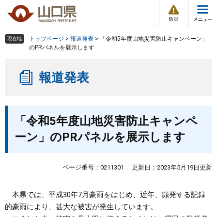
防
ペ
メ
災
ー
ニ
・
メ
災
ジ
ュ
害
ニ
の
ー
組織で探す
情
トップページ
>
報道発表
>
「令和5年度山地災害防止キャンペーン」
現在地
ュ
報
先
を
のPRパネルを展示します
ー
頭
飛
Other Languages
お気に入り
ページ番号検索
で
ば
報道発表
す
し
検索の仕方
組織で探す
サイトマップで探す
。
て
本
トップページ
本
文
「令和5年度山地災害防止キャンペ
文
へ
くらし・環境
ーン」のPRパネルを展示します
健康・福祉
ページ番号：0211301
更新日：2023年5月19日更新
教育・文化・スポーツ
本県では、平成30年7月豪雨をはじめ、近年、頻発する記録
的豪雨により、甚大な被害が発生しています。
しごと・産業・観光