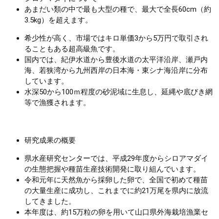
あまだい類の中で最も大型の種で、最大で全長60cm（約
3.5kg）を超えます。
希少性が高く、市場ではキロ単価3から5万円で取引され
ることもある超高級魚です。
国内では、紀伊水道から豊後水道の太平洋沿岸、瀬戸内
海、若狭湾から九州西岸の日本海・東シナ海沿岸に分布
しています。
水深50から100ｍ程度の砂泥域に生息し、延縄や底びき網
等で漁獲されます。
研究成果の概要
県水産研究センターでは、平成29年度からシロアマダイ
の生態把握や種苗生産技術開発に取り組んでいます。
令和元年に天然魚から採卵した卵で、全国で初めて種苗
の大量生産に成功し、これまでに約21万尾を県内に放流
してきました。
本年度は、約15万粒の卵を用いて山口県外海栽培漁業セ