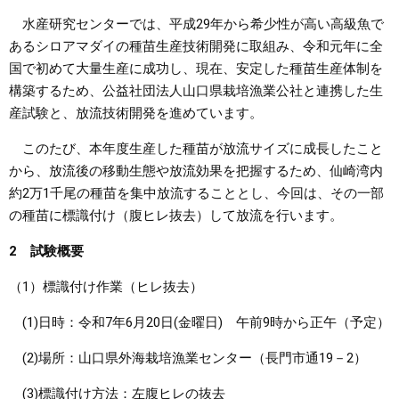
水産研究センターでは、平成29年から希少性が高い高級魚で
まちづくり
あるシロアマダイの種苗生産技術開発に取組み、令和元年に全
国で初めて大量生産に成功し、現在、安定した種苗生産体制を
県政情報
構築するため、公益社団法人山口県栽培漁業公社と連携した生
産試験と、放流技術開発を進めています。
このたび、本年度生産した種苗が放流サイズに成長したこと
から、放流後の移動生態や放流効果を把握するため、仙崎湾内
約2万1千尾の種苗を集中放流することとし、今回は、その一部
の種苗に標識付け（腹ヒレ抜去）して放流を行います。
2 試験概要
（1）標識付け作業（ヒレ抜去）
(1)日時：令和7年6月20日(金曜日) 午前9時から正午（予定）
(2)場所：山口県外海栽培漁業センター（長門市通19－2）
(3)標識付け方法：左腹ヒレの抜去