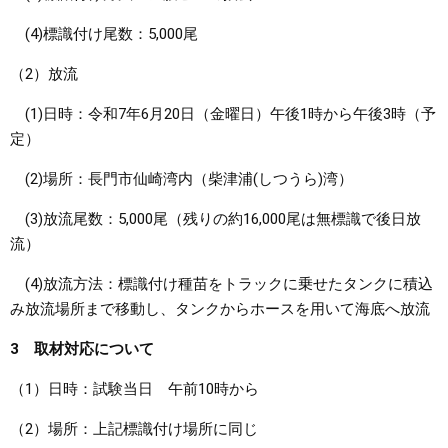
(4)標識付け尾数：5,000尾
（2）放流
(1)日時：令和7年6月20日（金曜日）午後1時から午後3時（予
定）
(2)場所：長門市仙崎湾内（柴津浦(しつうら)湾）
(3)放流尾数：5,000尾（残りの約16,000尾は無標識で後日放
流）
(4)放流方法：標識付け種苗をトラックに乗せたタンクに積込
み放流場所まで移動し、タンクからホースを用いて海底へ放流
3 取材対応について
（1）日時：試験当日 午前10時から
（2）場所：上記標識付け場所に同じ