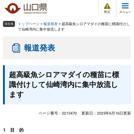
防
ペ
メ
災
ー
ニ
・
メ
災
ジ
ュ
害
ニ
の
ー
組織で探す
情
トップページ
>
報道発表
>
超高級魚シロアマダイの種苗に標識付けし
現在地
ュ
報
先
を
て仙崎湾内に集中放流します
ー
頭
飛
Other Languages
お気に入り
ページ番号検索
で
ば
報道発表
す
し
検索の仕方
組織で探す
サイトマップで探す
。
て
本
トップページ
本
文
超高級魚シロアマダイの種苗に標
文
へ
くらし・環境
識付けして仙崎湾内に集中放流し
ます
健康・福祉
教育・文化・スポーツ
ページ番号：0215470
更新日：2025年6月16日更新
しごと・産業・観光
1 目 的