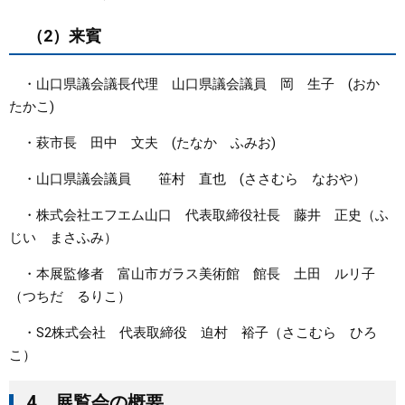
（2）来賓
・山口県議会議長代理 山口県議会議員 岡 生子 (おか
たかこ)
・萩市長 田中 文夫 (たなか ふみお)
・山口県議会議員 笹村 直也 (ささむら なおや）
・株式会社エフエム山口 代表取締役社長 藤井 正史（ふ
じい まさふみ）
・本展監修者 富山市ガラス美術館 館長 土田 ルリ子
（つちだ るりこ）
・S2株式会社 代表取締役 迫村 裕子（さこむら ひろ
こ）
4 展覧会の概要