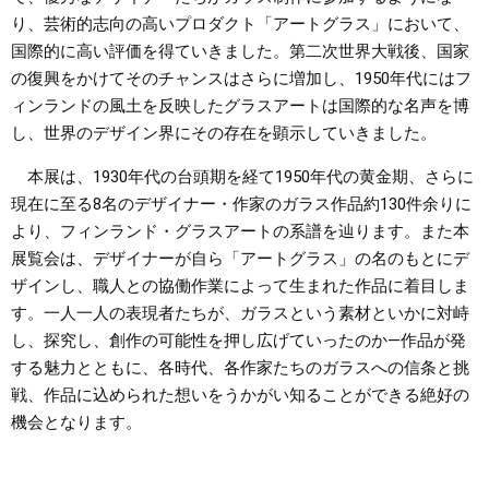
り、芸術的志向の高いプロダクト「アートグラス」において、
国際的に高い評価を得ていきました。第二次世界大戦後、国家
の復興をかけてそのチャンスはさらに増加し、1950年代にはフ
ィンランドの風土を反映したグラスアートは国際的な名声を博
し、世界のデザイン界にその存在を顕示していきました。
本展は、1930年代の台頭期を経て1950年代の黄金期、さらに
現在に至る8名のデザイナー・作家のガラス作品約130件余りに
より、フィンランド・グラスアートの系譜を辿ります。また本
展覧会は、デザイナーが自ら「アートグラス」の名のもとにデ
ザインし、職人との協働作業によって生まれた作品に着目しま
す。一人一人の表現者たちが、ガラスという素材といかに対峙
し、探究し、創作の可能性を押し広げていったのか―作品が発
する魅力とともに、各時代、各作家たちのガラスへの信条と挑
戦、作品に込められた想いをうかがい知ることができる絶好の
機会となります。