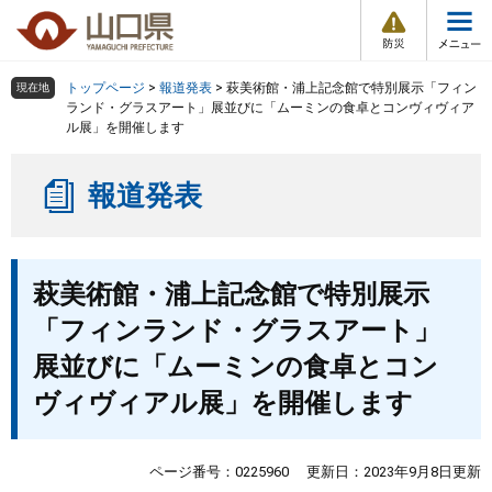
防
ペ
メ
災
ー
ニ
・
メ
災
ジ
ュ
害
ニ
の
ー
組織で探す
情
トップページ
>
報道発表
>
萩美術館・浦上記念館で特別展示「フィン
現在地
ュ
報
先
を
ランド・グラスアート」展並びに「ムーミンの食卓とコンヴィヴィア
ー
ル展」を開催します
頭
飛
Other Languages
お気に入り
ページ番号検索
で
ば
す
し
検索の仕方
組織で探す
サイトマップで探す
報道発表
。
て
本
トップページ
文
本
へ
萩美術館・浦上記念館で特別展示
文
くらし・環境
「フィンランド・グラスアート」
健康・福祉
展並びに「ムーミンの食卓とコン
ヴィヴィアル展」を開催します
教育・文化・スポーツ
ページ番号：0225960
更新日：2023年9月8日更新
しごと・産業・観光