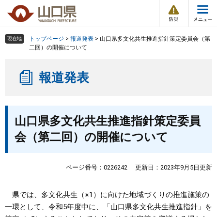
防
ペ
メ
災
ー
ニ
・
メ
災
ジ
ュ
害
ニ
の
ー
組織で探す
情
トップページ
>
報道発表
>
山口県多文化共生推進指針策定委員会（第
現在地
ュ
報
先
を
二回）の開催について
ー
頭
飛
Other Languages
お気に入り
ページ番号検索
で
ば
報道発表
す
し
検索の仕方
組織で探す
サイトマップで探す
。
て
本
トップページ
本
文
山口県多文化共生推進指針策定委員
文
へ
くらし・環境
会（第二回）の開催について
健康・福祉
ページ番号：0226242
更新日：2023年9月5日更新
教育・文化・スポーツ
県では、多文化共生（※1）に向けた地域づくりの推進施策の
一環として、令和5年度中に、「山口県多文化共生推進指針」を
しごと・産業・観光