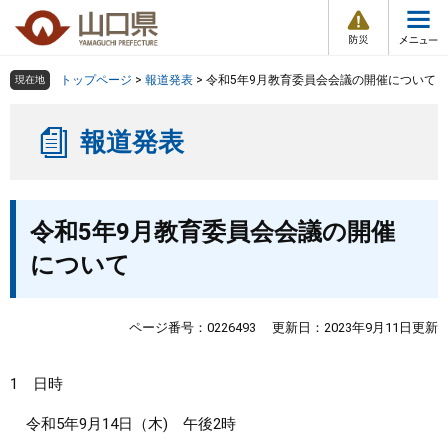
防
ペ
メ
災
ー
ニ
・
メ
災
ジ
ュ
害
ニ
の
ー
組織で探す
情
トップページ
>
報道発表
>
令和5年9月教育委員会会議の開催について
現在地
ュ
報
先
を
ー
頭
飛
Other Languages
お気に入り
ページ番号検索
報道発表
で
ば
す
し
検索の仕方
組織で探す
サイトマップで探す
。
て
本
本
トップページ
令和5年9月教育委員会会議の開催
文
文
へ
について
くらし・環境
健康・福祉
ページ番号：0226493
更新日：2023年9月11日更新
教育・文化・スポーツ
1 日時
令和5年9月14日（木) 午後2時
しごと・産業・観光