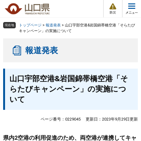
防
ペ
メ
災
ー
ニ
・
メ
災
ジ
ュ
害
ニ
の
ー
組織で探す
情
トップページ
>
報道発表
>
山口宇部空港&岩国錦帯橋空港「そらたび
現在地
ュ
報
先
を
キャンペーン」の実施について
ー
頭
飛
Other Languages
お気に入り
ページ番号検索
で
ば
報道発表
す
し
検索の仕方
組織で探す
サイトマップで探す
。
て
本
トップページ
本
文
山口宇部空港&岩国錦帯橋空港「そ
文
へ
くらし・環境
らたびキャンペーン」の実施につ
いて
健康・福祉
教育・文化・スポーツ
ページ番号：0229045
更新日：2023年9月29日更新
しごと・産業・観光
県内2空港の利用促進のため、両空港が連携してキャ