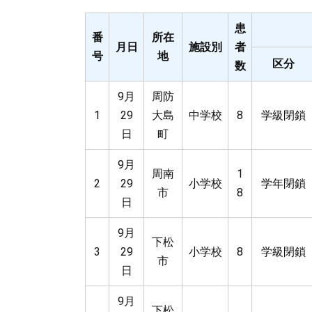
患
番
所在
月日
施設別
者
号
地
区分
数
9月
周防
1
29
大島
中学校
8
学級閉鎖
日
町
9月
周南
1
2
29
小学校
学年閉鎖
市
8
日
9月
下松
3
29
小学校
8
学級閉鎖
市
日
9月
下松