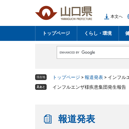
ペ
メ
ー
ニ
本文へ
ジ
ュ
の
ー
トップページ
くらし・環境
先
を
頭
飛
で
ば
G
す
し
o
o
。
て
g
l
本
トップページ
>
報道発表
>
インフルエ
e
現在地
文
カ
ス
インフルエンザ様疾患集団発生報告（第
足あと
へ
タ
ム
検
索
報道発表