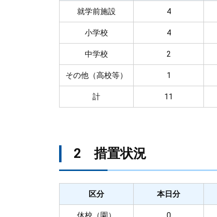
就学前施設
4
小学校
4
中学校
2
その他（高校等）
1
計
11
2 措置状況
区分
本日分
休校（園）
0