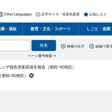
Other Languages
文字サイズ・背景色変更
お気に入り
健康・福祉
教育・文化・スポーツ
しごと・産業
検索の仕方
組織で探
ページ番号検索
ンザ様疾患集団発生報告（第82-92例目）
82-92例目）