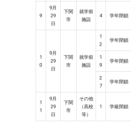
9月
下関
就学前
9
29
4
学年閉鎖
市
施設
日
1
学年閉鎖
2
9月
1
下関
就学前
1
29
学年閉鎖
0
市
施設
9
日
2
学年閉鎖
7
9月
その他
1
下関
29
（高校
1
学級閉鎖
1
市
日
等）