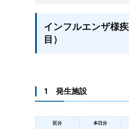
本
インフルエンザ様疾患
文
目）
1 発生施設
区分
本日分