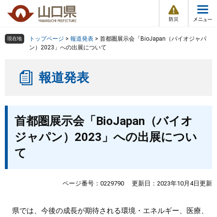
防
ペ
メ
災
ー
ニ
・
メ
災
ジ
ュ
害
ニ
の
ー
組織で探す
情
トップページ
>
報道発表
>
首都圏展示会「BioJapan（バイオジャパ
現在地
ュ
報
先
を
ン）2023」への出展について
ー
頭
飛
Other Languages
お気に入り
ページ番号検索
で
ば
報道発表
す
し
検索の仕方
組織で探す
サイトマップで探す
。
て
本
トップページ
本
文
首都圏展示会「BioJapan（バイオ
文
へ
くらし・環境
ジャパン）2023」への出展につい
て
健康・福祉
教育・文化・スポーツ
ページ番号：0229790
更新日：2023年10月4日更新
しごと・産業・観光
県では、今後の成長が期待される環境・エネルギー、医療、