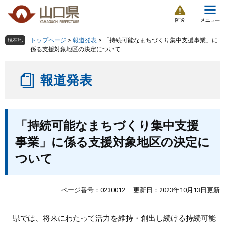
防
ペ
メ
災
ー
ニ
・
メ
災
ジ
ュ
害
ニ
の
ー
組織で探す
情
トップページ
>
報道発表
>
「持続可能なまちづくり集中支援事業」に
現在地
ュ
報
先
を
係る支援対象地区の決定について
ー
頭
飛
Other Languages
お気に入り
ページ番号検索
で
ば
報道発表
す
し
検索の仕方
組織で探す
サイトマップで探す
。
て
本
トップページ
本
文
「持続可能なまちづくり集中支援
文
へ
くらし・環境
事業」に係る支援対象地区の決定に
ついて
健康・福祉
教育・文化・スポーツ
ページ番号：0230012
更新日：2023年10月13日更新
しごと・産業・観光
県では、将来にわたって活力を維持・創出し続ける持続可能