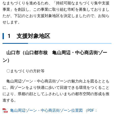
なまちづくりを進めるため、「持続可能なまちづくり集中支援
事業」を創設し、この事業に取り組む市町を募集しておりまし
まちづくり
たが、下記のとおり支援対象地区を決定しましたので、お知ら
せします。
県政情報
1 支援対象地区
山口市（山口都市核 亀山周辺・中心商店街ゾー
ン）
〇まちづくりの方針等
亀山周辺ゾーン・中心商店街ゾーンの魅力向上を図るととも
に、両ゾーンをより快適に歩いて回遊できる環境をつくること
により、県都の顔としてふさわしいまちの都市空間の形成を推
進する。
亀山周辺ゾーン・中心商店街ゾーン位置図 （PDF：