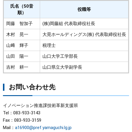
氏名（50音
役職等
順）
岡藤 智加子
(株)岡藤組 代表取締役社長
木村 晃一
大晃ホールディングス(株) 代表取締役社長
山﨑 輝子
税理士
山田 陽一
山口大学工学部長
吉村 耕一
山口県立大学副学長
お問い合わせ先
イノベーション推進課技術革新支援班
Tel：083-933-3143
Fax：083-933-3159
Mail：
a16900@pref.yamaguchi.lg.jp