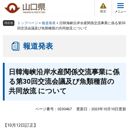
防
ペ
メ
災
ー
ニ
・
メ
災
ジ
ュ
害
ニ
の
ー
組織で探す
情
トップページ
>
報道発表
>
日韓海峡沿岸水産関係交流事業に係る第30
現在地
ュ
報
先
を
回交流会議及び魚類種苗の共同放流 について
ー
頭
飛
Other Languages
お気に入り
ページ番号検索
で
ば
報道発表
す
し
検索の仕方
組織で探す
サイトマップで探す
。
て
本
トップページ
本
文
日韓海峡沿岸水産関係交流事業に係
文
へ
くらし・環境
る第30回交流会議及び魚類種苗の
共同放流 について
健康・福祉
教育・文化・スポーツ
ページ番号：0230467
更新日：2023年10月10日更新
しごと・産業・観光
【10月12日訂正】