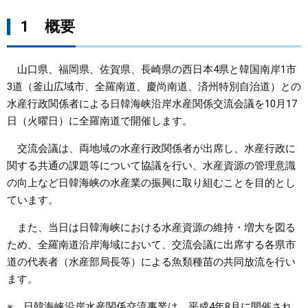
1 概要
山口県、福岡県、佐賀県、長崎県の西日本4県と韓国南岸1市
3道（釜山広域市、全羅南道、慶尚南道、済州特別自治道）との
水産行政関係者による日韓海峡沿岸水産関係交流会議を10月17
日（火曜日）に全羅南道で開催します。
交流会議は、両地域の水産行政関係者が出席し、水産行政に
関する共通の課題等について協議を行い、水産資源の管理意識
の向上など日韓海峡の水産業の振興に取り組むことを目的とし
ています。
また、当日は日韓海峡における水産資源の維持・増大を図る
ため、全羅南道沿岸海域において、交流会議に出席する各県市
道の代表者（水産部局長等）による魚類種苗の共同放流を行い
ます。
※ 日韓海峡沿岸水産関係交流事業は、平成4年8月に開催され