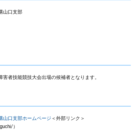
構山口支部
障害者技能競技大会出場の候補者となります。
構山口支部ホームページ
＜外部リンク＞
aguchi/）