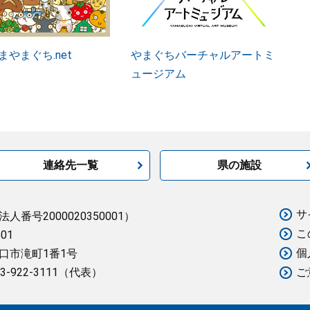
まやまぐち.net
やまぐちバーチャルアートミ
ュージアム
連絡先一覧
県の施設
サ
法人番号2000020350001）
こ
501
個
口市滝町1番1号
3-922-3111（代表）
ご