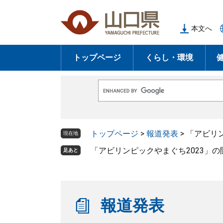
ペ
メ
ー
ニ
本文へ
ジ
ュ
の
ー
トップページ
くらし・環境
先
を
頭
飛
で
ば
G
す
し
o
o
。
て
g
l
本
トップページ
>
報道発表
>
「アビリ
e
現在地
文
カ
ス
「アビリンピックやまぐち2023」
足あと
へ
タ
ム
検
索
報道発表