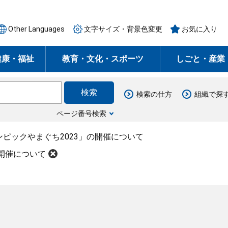
Other Languages
文字サイズ・背景色変更
お気に入り
健康・福祉
教育・文化・スポーツ
しごと・産業
検索の仕方
組織で探
ページ番号検索
ンピックやまぐち2023」の開催について
の開催について