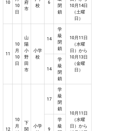
10
府
6
10
校
閉
10月14日
市
日
鎖
（土曜
日）
学
級
山
10月11日
14
閉
10
陽
（水曜
鎖
月
小
小学
日）から
11
10
野
校
10月13日
学
日
田
（金曜
級
14
市
日）
閉
鎖
学
級
17
閉
鎖
10月11日
10
学
（水曜
下
月
小学
級
日）から
12
関
9