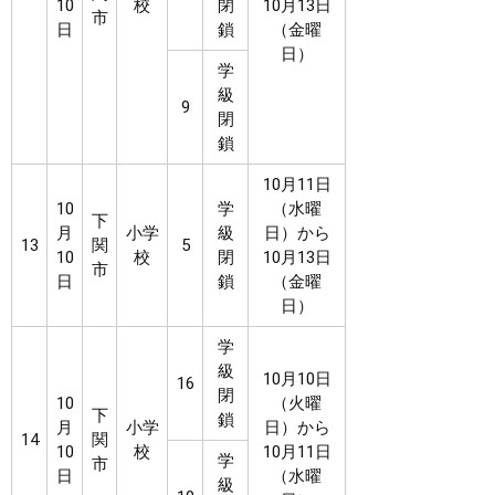
10
校
閉
10月13日
市
日
鎖
（金曜
日）
学
級
9
閉
鎖
10月11日
10
学
（水曜
下
月
小学
級
日）から
13
関
5
10
校
閉
10月13日
市
日
鎖
（金曜
日）
学
級
10月10日
16
閉
10
（火曜
下
鎖
月
小学
日）から
14
関
10
校
10月11日
学
市
日
（水曜
級