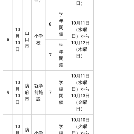
等）
日）
学
年
10月11日
8
閉
10
（水曜
山
鎖
月
小学
日）から
8
口
10
校
10月12日
学
市
日
（木曜
年
7
日）
閉
鎖
10月11日
10
学
（水曜
防
就学
月
級
日）から
9
府
前施
7
10
閉
10月13日
市
設
日
鎖
（金曜
日）
10月10日
10
学
（火曜
防
月
小学
級
日）から