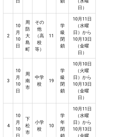
日
鎖
（水曜
日）
10月11日
周
その
​10
学
（水曜
防
他
月
級
日）から
2
大
（高
11
10
閉
10月13日
島
校
日
鎖
（金曜
町
等）
日）
10月10日
10
学
（火曜
周
月
中学
級
日）から
3
南
19
10
校
閉
10月13日
市
日
鎖
（金曜
日）
10月11日
10
学
（水曜
下
月
小学
年
日）から
4
松
10
10
校
閉
10月13日
市
日
鎖
（金曜