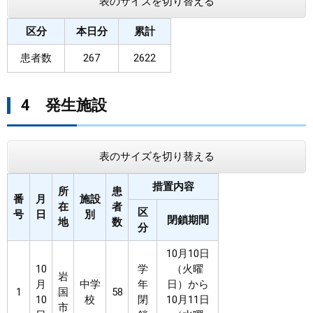
表のサイズを切り替える
区分
本日分
累計
患者数
267
2622
4 発生施設
表のサイズを切り替える
措置内容
所
患
番
月
施設
在
者
区
号
日
別
閉鎖期間
地
数
分
10月10日
10
学
（火曜
岩
月
中学
年
日）から
1
国
58
10
校
閉
10月11日
市