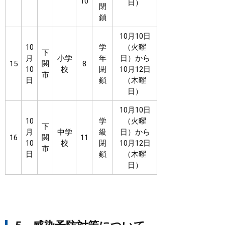
10
日）
閉
鎖
10月10日
10
学
（火曜
下
月
小学
年
日）から
15
関
8
10
校
閉
10月12日
市
日
鎖
（木曜
日）
10月10日
10
学
（火曜
下
月
中学
級
日）から
16
関
11
10
校
閉
10月12日
市
日
鎖
（木曜
日）