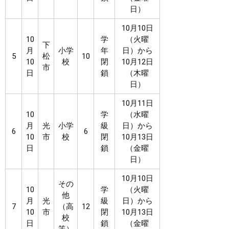
日）
10月10日
10
学
（火曜
下
月
小学
年
日）から
5
松
10
10
校
閉
10月12日
市
日
鎖
（木曜
日）
10月11日
10
学
（水曜
月
光
小学
級
日）から
6
6
10
市
校
閉
10月13日
日
鎖
（金曜
日）
10月10日
その
10
学
（火曜
他
月
光
級
日）から
7
（高
12
10
市
閉
10月13日
校
日
鎖
（金曜