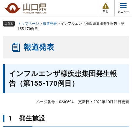
防
ペ
メ
災
ー
ニ
・
メ
災
ジ
ュ
害
ニ
の
ー
組織で探す
情
トップページ
>
報道発表
>
インフルエンザ様疾患集団発生報告（第
現在地
ュ
報
先
を
155-170例目）
ー
頭
飛
Other Languages
お気に入り
ページ番号検索
で
ば
報道発表
す
し
検索の仕方
組織で探す
サイトマップで探す
。
て
本
トップページ
本
文
インフルエンザ様疾患集団発生報
文
へ
くらし・環境
告（第155-170例目）
健康・福祉
ページ番号：0230694
更新日：2023年10月11日更新
教育・文化・スポーツ
1 発生施設
しごと・産業・観光