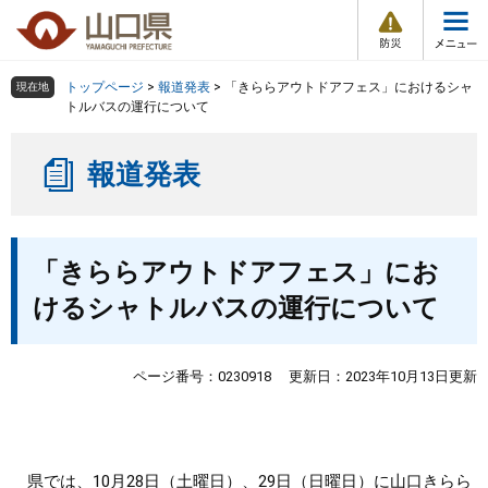
防
ペ
メ
災
ー
ニ
・
メ
災
ジ
ュ
害
ニ
の
ー
組織で探す
情
トップページ
>
報道発表
>
「きららアウトドアフェス」におけるシャ
現在地
ュ
報
先
を
トルバスの運行について
ー
頭
飛
Other Languages
お気に入り
ページ番号検索
で
ば
報道発表
す
し
検索の仕方
組織で探す
サイトマップで探す
。
て
本
トップページ
本
文
「きららアウトドアフェス」にお
文
へ
くらし・環境
けるシャトルバスの運行について
健康・福祉
ページ番号：0230918
更新日：2023年10月13日更新
教育・文化・スポーツ
しごと・産業・観光
県では、10月28日（土曜日）、29日（日曜日）に山口きらら