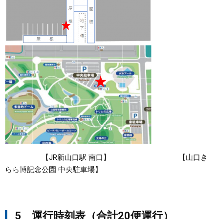
【JR新山口駅 南口】 【山口き
らら博記念公園 中央駐車場】
5 運行時刻表（合計20便運行）