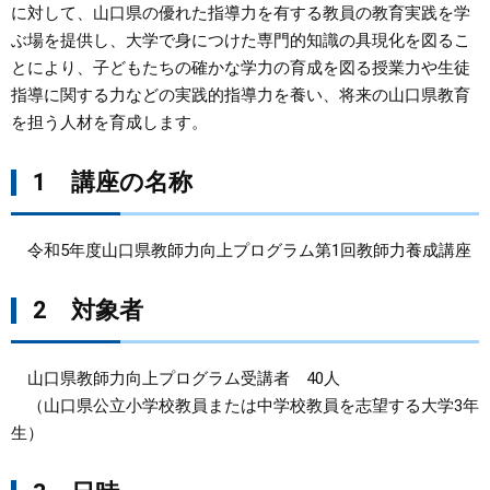
に対して、山口県の優れた指導力を有する教員の教育実践を学
ぶ場を提供し、大学で身につけた専門的知識の具現化を図るこ
まちづくり
とにより、子どもたちの確かな学力の育成を図る授業力や生徒
指導に関する力などの実践的指導力を養い、将来の山口県教育
県政情報
を担う人材を育成します。
1 講座の名称
令和5年度山口県教師力向上プログラム第1回教師力養成講座
2 対象者
山口県教師力向上プログラム受講者 40人
（山口県公立小学校教員または中学校教員を志望する大学3年
生）