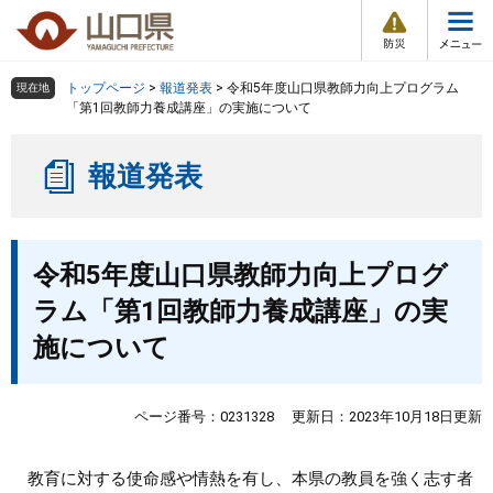
防
ペ
メ
災
ー
ニ
・
メ
災
ジ
ュ
害
ニ
の
ー
組織で探す
情
トップページ
>
報道発表
>
令和5年度山口県教師力向上プログラム
現在地
ュ
報
先
を
「第1回教師力養成講座」の実施について
ー
頭
飛
Other Languages
お気に入り
ページ番号検索
で
ば
報道発表
す
し
検索の仕方
組織で探す
サイトマップで探す
。
て
本
トップページ
本
文
令和5年度山口県教師力向上プログ
文
へ
くらし・環境
ラム「第1回教師力養成講座」の実
施について
健康・福祉
教育・文化・スポーツ
ページ番号：0231328
更新日：2023年10月18日更新
しごと・産業・観光
教育に対する使命感や情熱を有し、本県の教員を強く志す者