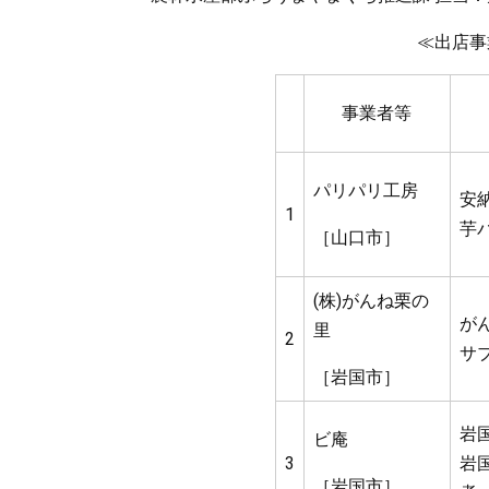
≪出店事
事業者等
パリパリ工房
安
1
芋
［山口市］
(株)がんね栗の
が
里
2
サ
［岩国市］
岩
ビ庵
3
岩
［岩国市］