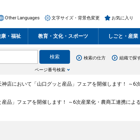
Other Languages
文字サイズ・背景色変更
お気に入り
健康・福祉
教育・文化・スポーツ
しごと・産業
検索の仕方
組織で探
ページ番号検索
天神店において「山口グッと産品」フェアを開催します！ ～6
と産品」フェアを開催します！ ～6次産業化・農商工連携によ