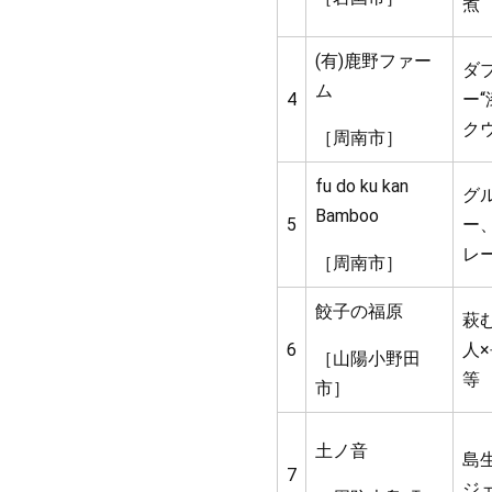
煮
(有)鹿野ファー
ダ
ム
4
ー
ク
［周南市］
fu do ku kan
グ
Bamboo
5
ー
レ
［周南市］
餃子の福原
萩
6
人
［山陽小野田
等
市］
土ノ音
島
7
ジ