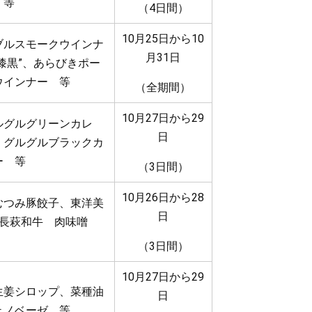
 等
（4日間）
10月25日から10
ブルスモークウインナ
月31日
“漆黒”、あらびきポー
ウインナー 等
（全期間）
10月27日から29
ルグルグリーンカレ
日
、グルグルブラックカ
ー 等
（3日間）
10月26日から28
むつみ豚餃子、東洋美
日
×長萩和牛 肉味噌
（3日間）
10月27日から29
生姜シロップ、菜種油
日
ェノベーゼ 等