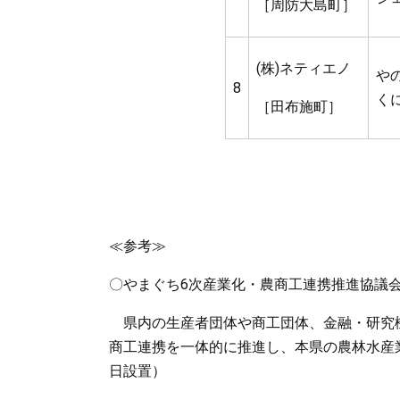
［周防大島町］
(株)ネティエノ
や
8
く
［田布施町］
≪参考≫
〇やまぐち6次産業化・農商工連携推進協議
県内の生産者団体や商工団体、金融・研究機
商工連携を一体的に推進し、本県の農林水産業
日設置）