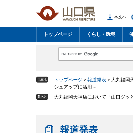
ペ
メ
ー
ニ
本文へ
ジ
ュ
の
ー
トップページ
くらし・環境
先
を
頭
飛
で
ば
G
す
し
o
o
。
て
g
l
本
トップページ
>
報道発表
>
大丸福岡
e
現在地
文
カ
シュアップに活用～
ス
へ
タ
大丸福岡天神店において「山口グッ
足あと
ム
検
索
報道発表