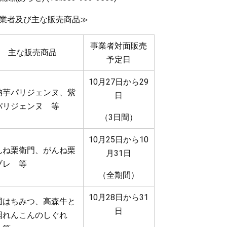
業者及び主な販売商品≫
事業者対面販売
主な販売商品
予定日
10月27日から29
納芋パリジェンヌ、紫
日
パリジェンヌ 等
（3日間）
10月25日から10
んね栗衛門、がんね栗
月31日
ブレ 等
（全期間）
10月28日から31
国はちみつ、高森牛と
日
国れんこんのしぐれ