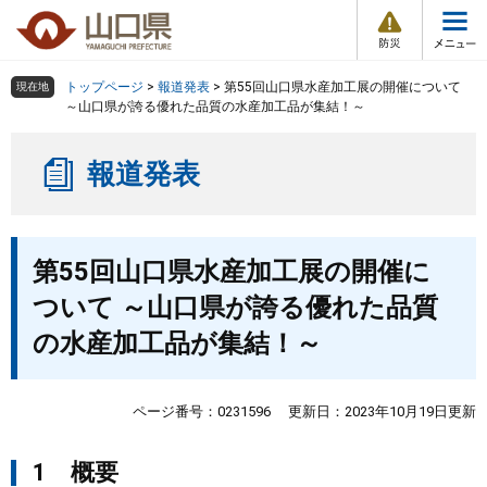
防
ペ
メ
災
ー
ニ
・
メ
災
ジ
ュ
害
ニ
の
ー
組織で探す
情
トップページ
>
報道発表
>
第55回山口県水産加工展の開催について
現在地
ュ
報
先
を
～山口県が誇る優れた品質の水産加工品が集結！～
ー
頭
飛
Other Languages
お気に入り
ページ番号検索
で
ば
報道発表
す
し
検索の仕方
組織で探す
サイトマップで探す
。
て
本
トップページ
本
文
第55回山口県水産加工展の開催に
文
へ
くらし・環境
ついて ～山口県が誇る優れた品質
の水産加工品が集結！～
健康・福祉
教育・文化・スポーツ
ページ番号：0231596
更新日：2023年10月19日更新
1 概要
しごと・産業・観光