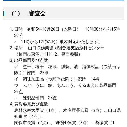
（1） 審査会
日時 令和5年10月26日（木曜日） 10時30分から15時
30分
※ 11時から12時の間に取材対応いたします。
場所 山口県漁業協同組合湊支店漁村センター
（長門市東深川1111-2、裏面参照）
出品部門及び点数
ア 煮干、塩干、塩蔵、燻製、漬、海藻製品（ウ該当は
除く）部門 27点
イ 調味加工品（ウ該当は除く）部門 14点
ウ ふぐ、うに、鯨、あんこう、くるまえび製品部門
26点
エ 練製品部門 34点
表彰各賞及び点数
農林水産大臣賞（1点）、水産庁長官賞（3点）、山口県
知事賞（4点）、
関係市長賞（7点）、関係団体賞（3点）、奨励賞（1