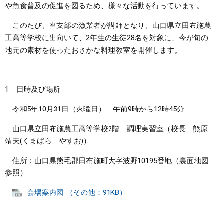
や魚食普及の促進を図るため、様々な活動を行っています。
まちづくり
このたび、当支部の漁業者が講師となり、山口県立田布施農
工高等学校に出向いて、2年生の生徒28名を対象に、今が旬の
県政情報
地元の素材を使ったおさかな料理教室を開催します。
1 日時及び場所
令和5年10月31日（火曜日） 午前9時から12時45分
山口県立田布施農工高等学校2階 調理実習室（校長 熊原
靖夫(くまばら やすお)）
住所：山口県熊毛郡田布施町大字波野10195番地（裏面地図
参照）
会場案内図 （その他：91KB）