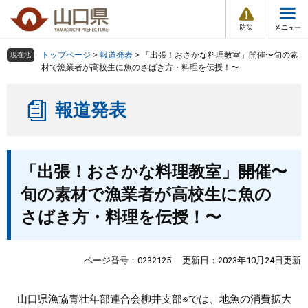
防
ペ
メ
災
ー
ニ
・
メ
災
ジ
ュ
害
ニ
の
ー
組織で探す
情
トップページ
>
報道発表
>
「出張！おさかな料理教室」開催〜旬の素
現在地
ュ
報
先
を
材で漁業者が高校生に魚のさばき方・料理を伝授！〜
ー
頭
飛
Other Languages
お気に入り
ページ番号検索
で
ば
報道発表
す
し
検索の仕方
組織で探す
サイトマップで探す
。
て
本
トップページ
本
文
「出張！おさかな料理教室」開催〜
文
へ
くらし・環境
旬の素材で漁業者が高校生に魚の
さばき方・料理を伝授！〜
健康・福祉
教育・文化・スポーツ
ページ番号：0232125
更新日：2023年10月24日更新
しごと・産業・観光
山口県漁協青壮年部連合会柳井支部※では、地魚の消費拡大