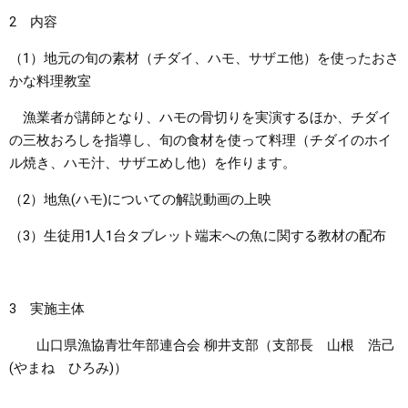
2 内容
（1）地元の旬の素材（チダイ、ハモ、サザエ他）を使ったおさ
かな料理教室
漁業者が講師となり、ハモの骨切りを実演するほか、チダイ
の三枚おろしを指導し、旬の食材を使って料理（チダイのホイ
ル焼き、ハモ汁、サザエめし他）を作ります。
（2）地魚(ハモ)についての解説動画の上映
（3）生徒用1人1台タブレット端末への魚に関する教材の配布
3 実施主体
山口県漁協青壮年部連合会 柳井支部（支部長 山根 浩己
(やまね ひろみ)）