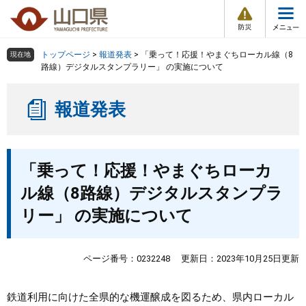
防
ペ
メ
災
ー
ニ
・
メ
災
ジ
ュ
害
ニ
の
ー
組織で探す
情
トップページ
>
報道発表
>
「乗って！応援！やまぐちローカル線（8
現在地
ュ
報
先
を
路線）デジタルスタンプラリー」 の実施について
ー
頭
飛
Other Languages
お気に入り
ページ番号検索
で
ば
報道発表
す
し
検索の仕方
組織で探す
サイトマップで探す
。
て
本
トップページ
本
文
「乗って！応援！やまぐちローカ
文
へ
くらし・環境
ル線（8路線）デジタルスタンプラ
リー」 の実施について
健康・福祉
教育・文化・スポーツ
ページ番号：0232248
更新日：2023年10月25日更新
しごと・産業・観光
鉄道利用に向けた全県的な機運醸成を図るため、県内ローカル