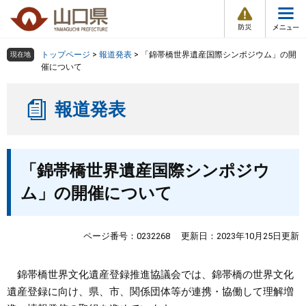
防
ペ
メ
災
ー
ニ
・
メ
災
ジ
ュ
害
ニ
の
ー
組織で探す
情
トップページ
>
報道発表
>
「錦帯橋世界遺産国際シンポジウム」の開
現在地
ュ
報
先
を
催について
ー
頭
飛
Other Languages
お気に入り
ページ番号検索
で
ば
報道発表
す
し
検索の仕方
組織で探す
サイトマップで探す
。
て
本
トップページ
本
文
「錦帯橋世界遺産国際シンポジウ
文
へ
くらし・環境
ム」の開催について
健康・福祉
ページ番号：0232268
更新日：2023年10月25日更新
教育・文化・スポーツ
錦帯橋世界文化遺産登録推進協議会では、錦帯橋の世界文化
遺産登録に向け、県、市、関係団体等が連携・協働して理解増
しごと・産業・観光