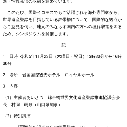
進・情報発信の取組を進めています。
まちづくり
このたび、​国際イコモスでもご活躍される海外専門家から、
世界遺産登録を目指している錦帯橋について、国際的な観点か
県政情報
らご意見を伺い、地元のみならず国内の方への理解増進を図る
ため、シンポジウムを開催します。
記
1 日時 令和5年11月23日（木曜日・祝日）13時30分から16時
30分
2 場所 岩国国際観光ホテル ロイヤルホール
3 内容
（1）主催者あいさつ 錦帯橋世界文化遺産登録推進協議会会
長 村岡 嗣政（山口県知事）
（2）特別講演