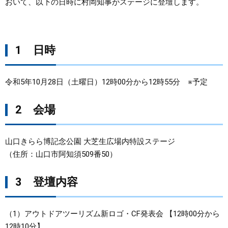
おいて、以下の日時に村岡知事がステージに登壇します。
まちづくり
県政情報
1 日時
令和5年10月28日（土曜日）12時00分から12時55分 ※予定
2 会場
山口きらら博記念公園 大芝生広場内特設ステージ
（住所：山口市阿知須509番50）
3 登壇内容
（1）アウトドアツーリズム新ロゴ・CF発表会 【12時00分から
12時10分】