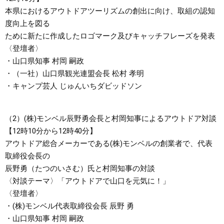
本県におけるアウトドアツーリズムの創出に向け、取組の認知
度向上を図る
ために新たに作成したロゴマーク及びキャッチフレーズを発表
〈登壇者〉
・山口県知事 村岡 嗣政
・（一社）山口県観光連盟会長 松村 孝明
・キャンプ芸人 じゅんいちダビッドソン
（2）(株)モンベル辰野勇会長と村岡知事によるアウトドア対談
【12時10分から12時40分】
アウトドア総合メーカーである(株)モンベルの創業者で、代表
取締役会長の
辰野勇（たつのいさむ）氏と村岡知事の対談
〈対談テーマ〉「アウトドアで山口を元気に！」
〈登壇者〉
・(株)モンベル代表取締役会長 辰野 勇
・山口県知事 村岡 嗣政