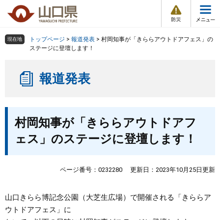
防
ペ
メ
災
ー
ニ
・
メ
災
ジ
ュ
害
ニ
の
ー
組織で探す
情
トップページ
>
報道発表
>
村岡知事が「きららアウトドアフェス」の
現在地
ュ
報
先
を
ステージに登壇します！
ー
頭
飛
Other Languages
お気に入り
ページ番号検索
で
ば
報道発表
す
し
検索の仕方
組織で探す
サイトマップで探す
。
て
本
トップページ
本
文
村岡知事が「きららアウトドアフ
文
へ
くらし・環境
ェス」のステージに登壇します！
健康・福祉
ページ番号：0232280
更新日：2023年10月25日更新
教育・文化・スポーツ
山口きらら博記念公園（大芝生広場）で開催される「きららア
ウトドアフェス」に
しごと・産業・観光