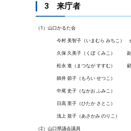
3 来庁者
（1）山口かるた会
今村 美智子（いまむら みちこ） 
久保 久美子（くぼ くみこ） 
松永 進（まつなが すすむ） 顧
師井 節子（もろい せつこ）
中尾 史子（なかお ふみこ）
日高 里子（ひたか さとこ）
浅上 規子（あさかみ のりこ）
（2）山口県議会議員