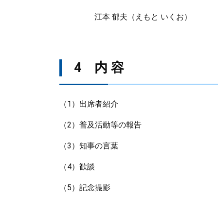
江本 郁夫（えもと いくお）
4 内 容
（1）出席者紹介
（2）普及活動等の報告
（3）知事の言葉
（4）歓談
（5）記念撮影