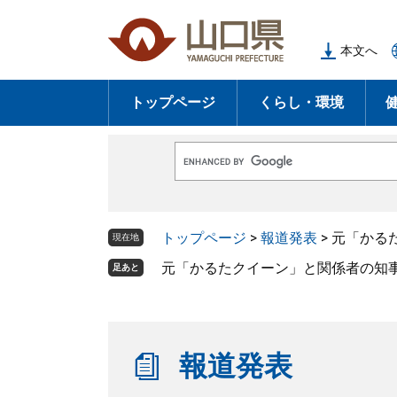
ペ
メ
ー
ニ
本文へ
ジ
ュ
の
ー
トップページ
くらし・環境
先
を
頭
飛
で
ば
G
す
し
o
o
。
て
g
l
本
トップページ
>
報道発表
>
元「かる
e
現在地
文
カ
ス
元「かるたクイーン」と関係者の知
足あと
へ
タ
ム
検
索
報道発表