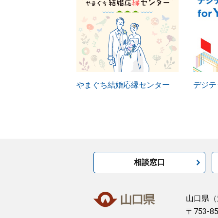
やまぐち結婚応縁センター
デジテッ
相談窓口
山口県
（
〒753-8