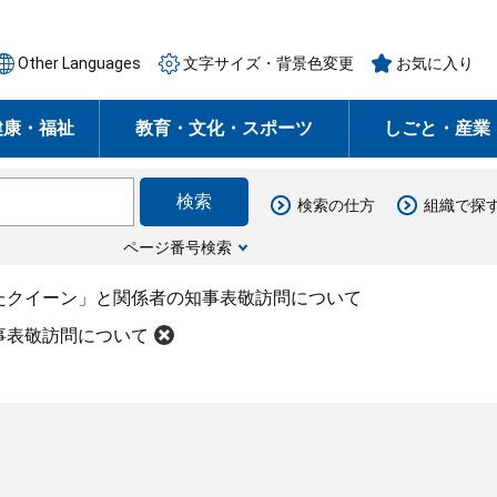
Other Languages
文字サイズ・背景色変更
お気に入り
健康・福祉
教育・文化・スポーツ
しごと・産業
検索の仕方
組織で探
ページ番号検索
たクイーン」と関係者の知事表敬訪問について
事表敬訪問について