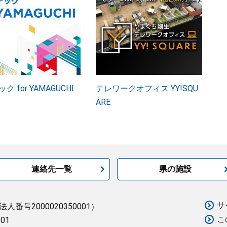
ク for YAMAGUCHI
テレワークオフィス YY!SQU
ARE
連絡先一覧
県の施設
サ
法人番号2000020350001）
こ
501