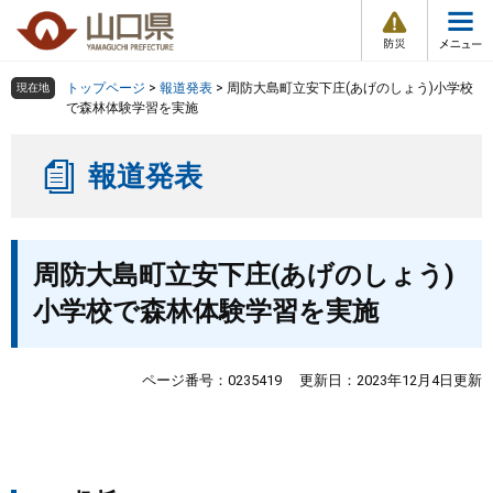
防
ペ
メ
災
ー
ニ
・
メ
災
ジ
ュ
害
ニ
の
ー
組織で探す
情
トップページ
>
報道発表
>
周防大島町立安下庄(あげのしょう)小学校
現在地
ュ
報
先
を
で森林体験学習を実施
ー
頭
飛
Other Languages
お気に入り
ページ番号検索
で
ば
報道発表
す
し
検索の仕方
組織で探す
サイトマップで探す
。
て
本
トップページ
本
文
周防大島町立安下庄(あげのしょう)
文
へ
くらし・環境
小学校で森林体験学習を実施
健康・福祉
ページ番号：0235419
更新日：2023年12月4日更新
教育・文化・スポーツ
しごと・産業・観光