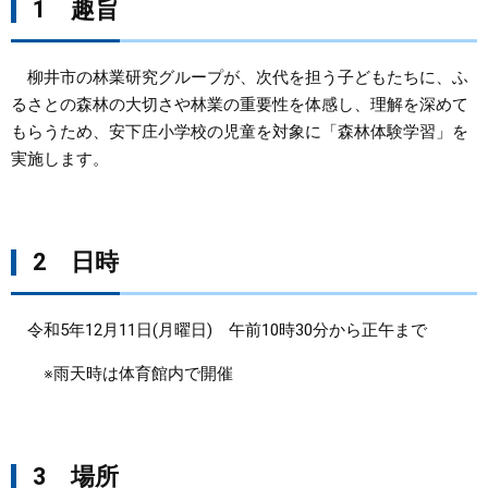
1 趣旨
まちづくり
柳井市の林業研究グループが、次代を担う子どもたちに、ふ
県政情報
るさとの森林の大切さや林業の重要性を体感し、理解を深めて
もらうため、安下庄小学校の児童を対象に「森林体験学習」を
実施します。
2 日時
令和5年12月11日(月曜日) 午前10時30分から正午まで
※雨天時は体育館内で開催
3 場所