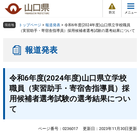
防
ペ
メ
災
ー
ニ
・
メ
災
ジ
ュ
害
ニ
の
ー
組織で探す
情
トップページ
>
報道発表
>
令和6年度(2024年度)山口県立学校職員
現在地
ュ
報
先
を
（実習助手・寄宿舎指導員）採用候補者選考試験の選考結果について
ー
頭
飛
Other Languages
お気に入り
ページ番号検索
で
ば
報道発表
す
し
検索の仕方
組織で探す
サイトマップで探す
。
て
本
トップページ
本
文
令和6年度(2024年度)山口県立学校
文
へ
くらし・環境
職員（実習助手・寄宿舎指導員）採
用候補者選考試験の選考結果につい
健康・福祉
て
教育・文化・スポーツ
ページ番号：0236017
更新日：2023年11月30日更新
しごと・産業・観光