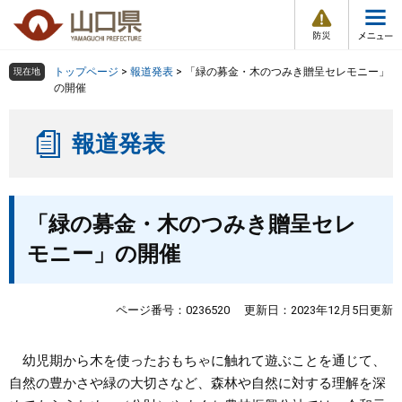
防
ペ
メ
災
ー
ニ
・
メ
災
ジ
ュ
害
ニ
の
ー
組織で探す
情
トップページ
>
報道発表
>
「緑の募金・木のつみき贈呈セレモニー」
現在地
ュ
報
先
を
の開催
ー
頭
飛
Other Languages
お気に入り
ページ番号検索
で
ば
報道発表
す
し
検索の仕方
組織で探す
サイトマップで探す
。
て
本
トップページ
本
文
「緑の募金・木のつみき贈呈セレ
文
へ
くらし・環境
モニー」の開催
健康・福祉
ページ番号：0236520
更新日：2023年12月5日更新
教育・文化・スポーツ
幼児期から木を使ったおもちゃに触れて遊ぶことを通じて、
自然の豊かさや緑の大切さなど、森林や自然に対する理解を深
しごと・産業・観光