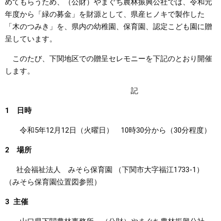
めてもらうため、（公財）やまぐち農林振興公社では、令和元
年度から「緑の募金」を財源として、県産ヒノキで製作した
まちづくり
「木のつみき」を、県内の幼稚園、保育園、認定こども園に贈
呈しています。
県政情報
このたび、下関地区での贈呈セレモニーを下記のとおり開催
します。
記
1 日時
令和5年12月12日（火曜日） 10時30分から（30分程度）
2 場所
社会福祉法人 みそら保育園 （下関市大字福江1733-1）
（みそら保育園位置図参照）
3 主催