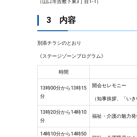
（山口市吉敷下東3丁目1-1）
3 内容
別添チラシのとおり
《ステージゾーンプログラム》
時間
開会セレモニー
13時00分から13時15
分
（知事挨拶、「いき
13時20分から14時10
福祉・介護の魅力発
分
14時10分から14時50