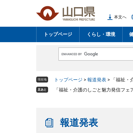
ペ
メ
ー
ニ
本文へ
ジ
ュ
の
ー
トップページ
くらし・環境
先
を
頭
飛
で
ば
G
す
し
o
o
。
て
g
l
本
トップページ
>
報道発表
>
「福祉・
e
現在地
文
カ
ス
「福祉・介護のしごと魅力発信フェア
足あと
へ
タ
ム
検
索
報道発表