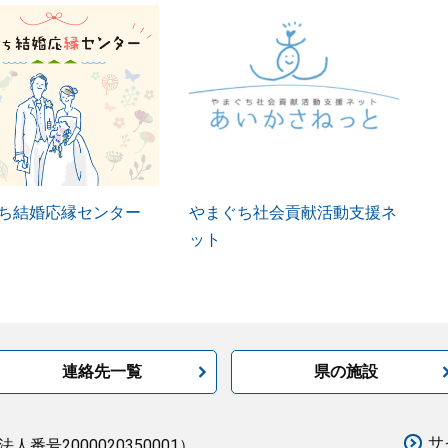
ち結婚応縁センター
やまぐち社会貢献活動支援ネ
ット
連絡先一覧
県の施設
サ
法人番号2000020350001）