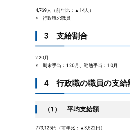
4,769人（前年比：▲14人）
※ 行政職の職員
3 支給割合
2.20月
※ 期末手当：1.20月、勤勉手当：1.0月
4 行政職の職員の支給
（1） 平均支給額
779,125円（前年比：▲3,522円）