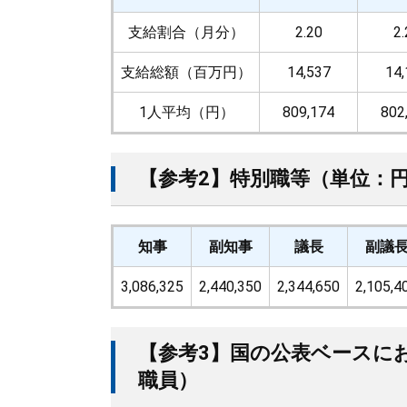
支給割合（月分）
2.20
2.
支給総額（百万円）
14,537
14,
1人平均（円）
809,174
802
【参考2】特別職等（単位：
知事
副知事
議長
副議
3,086,325
2,440,350
2,344,650
2,105,4
【参考3】国の公表ベースに
職員）