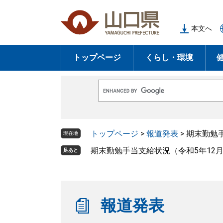
ペ
メ
ー
ニ
本文へ
ジ
ュ
の
ー
トップページ
くらし・環境
先
を
頭
飛
で
ば
G
す
し
o
o
。
て
g
l
本
トップページ
>
報道発表
>
期末勤勉
e
現在地
文
カ
ス
期末勤勉手当支給状況（令和5年12
足あと
へ
タ
ム
検
索
報道発表