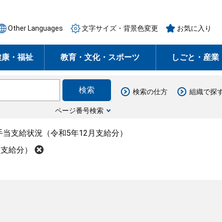
Other Languages
文字サイズ・背景色変更
お気に入り
健康・福祉
教育・文化・スポーツ
しごと・産業
検索の仕方
組織で探
ページ番号検索
手当支給状況（令和5年12月支給分）
月支給分）