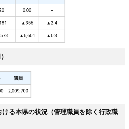
20
0.00
－
181
▲356
▲2.4
,573
▲6,601
▲0.8
円）
長
議員
00
2,009,700
おける本県の状況（管理職員を除く行政職