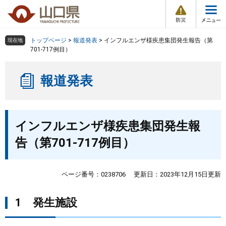
防
ペ
メ
災
ー
ニ
・
メ
災
ジ
ュ
害
ニ
の
ー
組織で探す
情
トップページ
>
報道発表
>
インフルエンザ様疾患集団発生報告（第
現在地
ュ
報
先
を
701-717例目）
ー
頭
飛
Other Languages
お気に入り
ページ番号検索
で
ば
報道発表
す
し
検索の仕方
組織で探す
サイトマップで探す
。
て
本
トップページ
本
文
インフルエンザ様疾患集団発生報
文
へ
くらし・環境
告（第701-717例目）
健康・福祉
ページ番号：0238706
更新日：2023年12月15日更新
教育・文化・スポーツ
1 発生施設
しごと・産業・観光