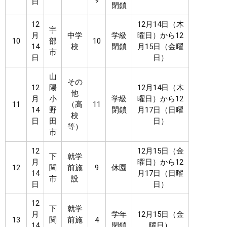
9
日
閉鎖
12
12月14日（木
宇
月
中学
学級
曜日）から12
10
部
10
14
校
閉鎖
月15日（金曜
市
日
日）
山
その
12
陽
12月14日（木
他
月
小
学級
曜日）から12
11
（高
11
14
野
閉鎖
月17日（日曜
校
日
田
日）
等）
市
12
12月15日（金
下
就学
月
曜日）から12
12
関
前施
9
休園
14
月17日（日曜
市
設
日
日）
12
下
就学
月
学年
12月15日（金
13
関
前施
4
14
閉鎖
曜日）