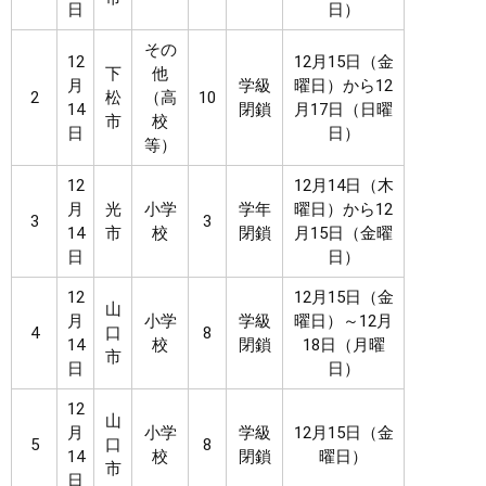
日
日）
その
12
12月15日（金
下
他
月
学級
曜日）から12
2
松
（高
10
14
閉鎖
月17日（日曜
市
校
日
日）
等）
12
12月14日（木
月
光
小学
学年
曜日）から12
3
3
14
市
校
閉鎖
月15日（金曜
日
日）
12
12月15日（金
山
月
小学
学級
曜日）～12月
4
口
8
14
校
閉鎖
18日（月曜
市
日
日）
12
山
月
小学
学級
12月15日（金
5
口
8
14
校
閉鎖
曜日）
市
日