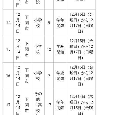
市
設
日
12
12月15日（金
下
月
小学
学年
曜日）から12
14
関
9
14
校
閉鎖
月17日（日曜
市
日
日）
12
12月15日（金
下
月
小学
学級
曜日）から12
15
関
12
14
校
閉鎖
月17日（日曜
市
日
日）
12
12月15日（金
下
月
小学
学級
曜日）から12
16
関
7
14
校
閉鎖
月17日（日曜
市
日
日）
その
12
12月14日（木
下
他
月
学年
曜日）から12
17
関
（高
17
14
閉鎖
月15日（金曜
市
校
日
日）