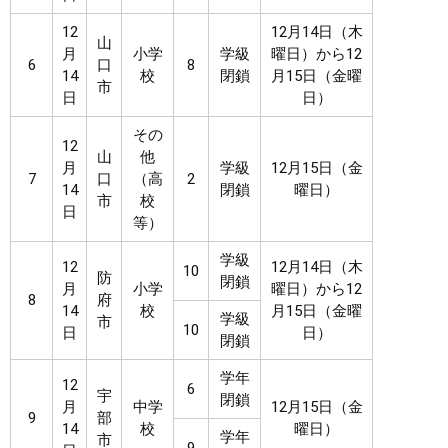
12
12月14日（木
山
月
小学
学級
曜日）から12
6
口
8
14
校
閉鎖
月15日（金曜
市
日
日）
その
12
山
他
月
学級
12月15日（金
7
口
（高
2
14
閉鎖
曜日）
市
校
日
等）
学級
12
12月14日（木
10
防
閉鎖
月
小学
曜日）から12
8
府
14
校
月15日（金曜
学級
市
10
日
日）
閉鎖
学年
12
6
宇
閉鎖
月
中学
12月15日（金
9
部
14
校
曜日）
学年
市