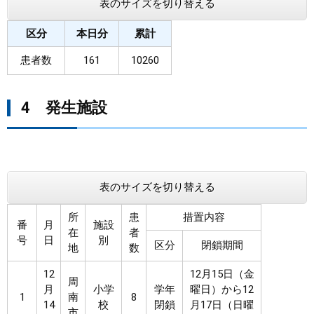
表のサイズを切り替える
区分
本日分
累計
患者数
161
10260
4 発生施設
表のサイズを切り替える
所
患
措置内容
番
月
施設
在
者
号
日
別
区分
閉鎖期間
地
数
12
12月15日（金
周
月
小学
学年
曜日）から12
1
南
8
14
校
閉鎖
月17日（日曜
市