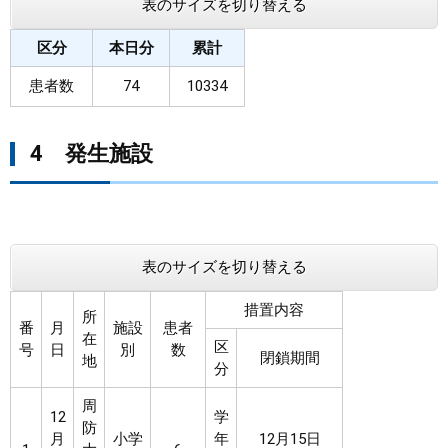
表のサイズを切り替える
区分
本日分
累計
患者数
74
10334
4 発生施設
表のサイズを切り替える
措置内容
所
番
月
施設
患者
在
区
号
日
別
数
閉鎖期間
地
分
周
12
学
防
月
小学
年
12月15日