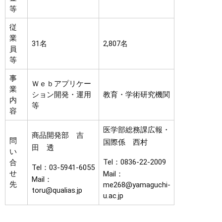
等
従
業
31名
2,807名
員
等
事
Ｗｅｂアプリケー
業
ション開発・運用
教育・学術研究機関
内
等
容
医学部総務課広報・
商品開発部 吉
問
国際係 西村
田 透
い
Tel：0836-22-2009
合
Tel：03-5941-6055
せ
Mail：
Mail：
先
me268@yamaguchi-
toru@qualias.jp
u.ac.jp