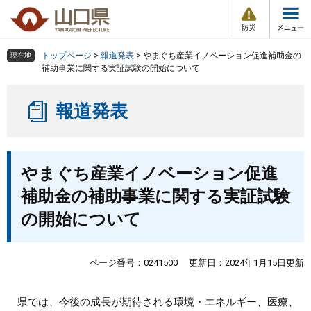
防
ペ
メ
災
ー
ニ
・
メ
災
ジ
ュ
害
ニ
の
ー
組織で探す
情
トップページ
>
報道発表
>
やまぐち産業イノベーション促進補助金の
現在地
ュ
報
先
を
補助事業に関する実証試験の開始について
ー
頭
飛
Other Languages
お気に入り
ページ番号検索
で
ば
報道発表
す
し
検索の仕方
組織で探す
サイトマップで探す
。
て
本
トップページ
本
文
やまぐち産業イノベーション促進
文
へ
くらし・環境
補助金の補助事業に関する実証試験
の開始について
健康・福祉
教育・文化・スポーツ
ページ番号：0241500
更新日：2024年1月15日更新
しごと・産業・観光
県では、今後の成長が期待される環境・エネルギー、医療、