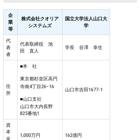
企
株式会社クオリア
国立大学法人山口大
業
システムズ
学
等
代
代表取締役 池
表
学長 谷澤 幸生
田 直人
者
■本 社
東京都杉並区高円
住
寺南4丁目26−16
山口市吉田1677-1
所
■山口支社
山口市大内長野
825番地1
資
本
1,000万円
162億円
金