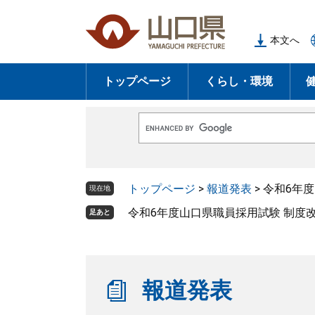
ペ
メ
ー
ニ
本文へ
ジ
ュ
の
ー
トップページ
くらし・環境
先
を
頭
飛
で
ば
G
す
し
o
o
。
て
g
l
本
トップページ
>
報道発表
>
令和6年
e
現在地
文
カ
ス
令和6年度山口県職員採用試験 制度
足あと
へ
タ
ム
検
索
報道発表