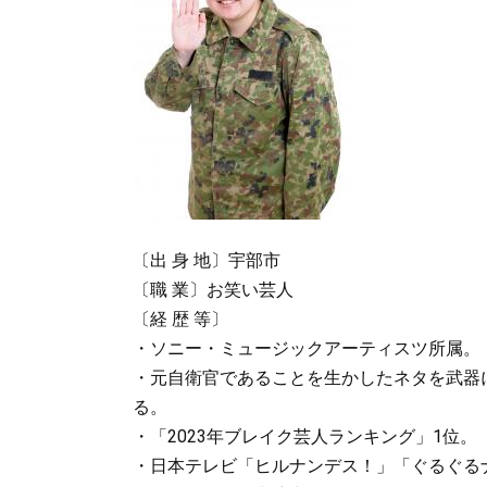
〔出 身 地〕宇部市
〔職 業〕お笑い芸人
〔経 歴 等〕
・ソニー・ミュージックアーティスツ所属。
・元自衛官であることを生かしたネタを武器
る。
・「2023年ブレイク芸人ランキング」1位。
・日本テレビ「ヒルナンデス！」「ぐるぐる