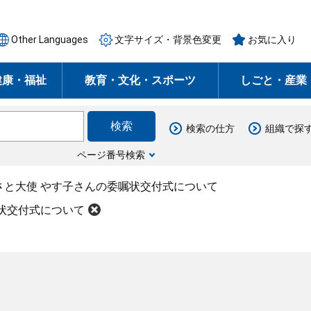
Other Languages
文字サイズ・背景色変更
お気に入り
健康・福祉
教育・文化・スポーツ
しごと・産業
検索の仕方
組織で探
ページ番号検索
さと大使 やす子さんの委嘱状交付式について
状交付式について