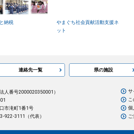
と納税
やまぐち社会貢献活動支援ネ
ット
連絡先一覧
県の施設
サ
法人番号2000020350001）
こ
501
個
口市滝町1番1号
3-922-3111（代表）
ご