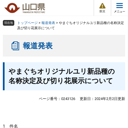
防
ペ
メ
災
ー
ニ
・
メ
災
ジ
ュ
害
ニ
の
ー
組織で探す
情
トップページ
>
報道発表
>
やまぐちオリジナルユリ新品種の名称決定
現在地
ュ
報
先
を
及び切り花展示について
ー
頭
飛
Other Languages
お気に入り
ページ番号検索
で
ば
報道発表
す
し
検索の仕方
組織で探す
サイトマップで探す
。
て
本
トップページ
本
文
やまぐちオリジナルユリ新品種の
文
へ
くらし・環境
名称決定及び切り花展示について
健康・福祉
ページ番号：0243126
更新日：2024年2月2日更新
教育・文化・スポーツ
しごと・産業・観光
1 件名