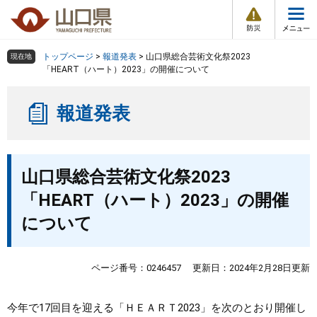
防
ペ
メ
災
ー
ニ
・
メ
災
ジ
ュ
害
ニ
の
ー
組織で探す
情
トップページ
>
報道発表
>
山口県総合芸術文化祭2023
現在地
ュ
報
先
を
「HEART（ハート）2023」の開催について
ー
頭
飛
Other Languages
お気に入り
ページ番号検索
で
ば
報道発表
す
し
検索の仕方
組織で探す
サイトマップで探す
。
て
本
トップページ
本
文
山口県総合芸術文化祭2023
文
へ
くらし・環境
「HEART（ハート）2023」の開催
について
健康・福祉
教育・文化・スポーツ
ページ番号：0246457
更新日：2024年2月28日更新
しごと・産業・観光
今年で17回目を迎える「ＨＥＡＲＴ2023」を次のとおり開催し