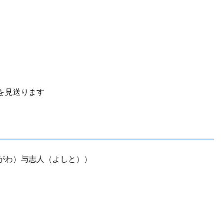
を見送ります
がわ）与志人（よしと））