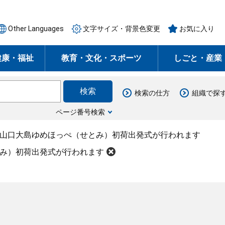
Other Languages
文字サイズ・背景色変更
お気に入り
健康・福祉
教育・文化・スポーツ
しごと・産業
検索の仕方
組織で探
ページ番号検索
産山口大島ゆめほっぺ（せとみ）初荷出発式が行われます
とみ）初荷出発式が行われます