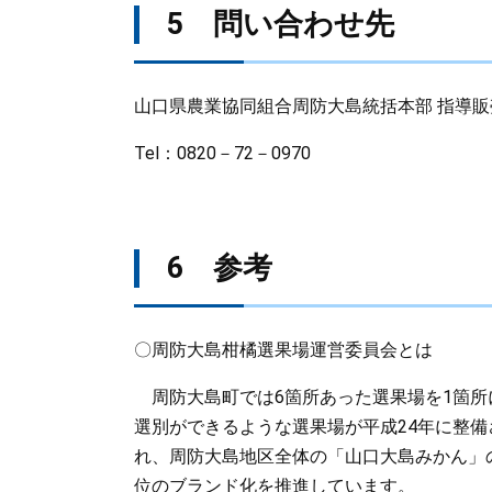
5 問い合わせ先
山口県農業協同組合周防大島統括本部 指導
Tel：0820－72－0970
6 参考
〇周防大島柑橘選果場運営委員会とは
周防大島町では6箇所あった選果場を1箇所
選別ができるような選果場が平成24年に整
れ、周防大島地区全体の「山口大島みかん」
位のブランド化を推進しています。