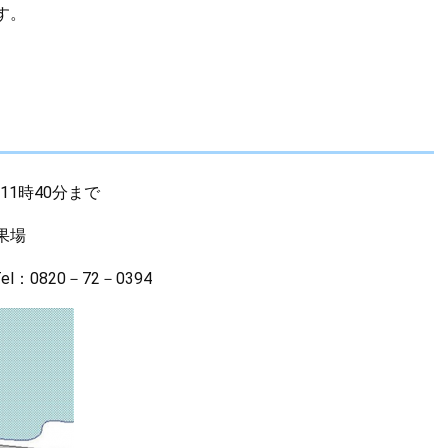
す。
前11時40分まで
果場
：0820－72－0394