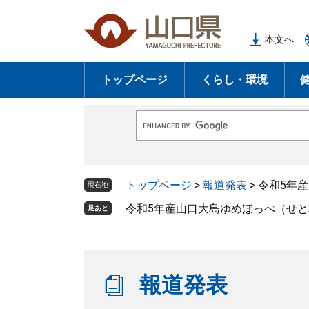
ペ
メ
ー
ニ
本文へ
ジ
ュ
の
ー
トップページ
くらし・環境
先
を
頭
飛
で
ば
G
す
し
o
o
。
て
g
l
本
トップページ
>
報道発表
>
令和5年
e
現在地
文
カ
ス
令和5年産山口大島ゆめほっぺ（せ
足あと
へ
タ
ム
検
索
報道発表