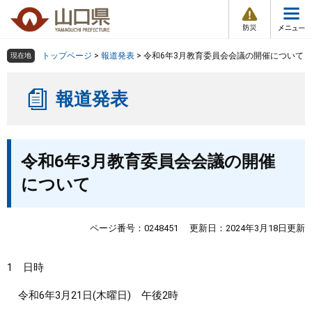
防
ペ
メ
災
ー
ニ
・
メ
災
ジ
ュ
害
ニ
の
ー
組織で探す
情
トップページ
>
報道発表
>
令和6年3月教育委員会会議の開催について
現在地
ュ
報
先
を
ー
頭
飛
Other Languages
お気に入り
ページ番号検索
報道発表
で
ば
す
し
検索の仕方
組織で探す
サイトマップで探す
。
て
本
本
トップページ
令和6年3月教育委員会会議の開催
文
文
へ
について
くらし・環境
健康・福祉
ページ番号：0248451
更新日：2024年3月18日更新
教育・文化・スポーツ
1 日時
令和6年3月21日(木曜日) 午後2時
しごと・産業・観光