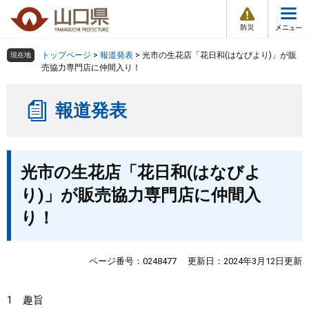
防
ペ
メ
災
ー
ニ
・
メ
災
ジ
ュ
害
ニ
の
ー
組織で探す
情
トップページ
>
報道発表
>
光市の生花店「花日和(はなびより)」が販
現在地
ュ
報
先
を
売協力専門店に仲間入り！
ー
頭
飛
Other Languages
お気に入り
ページ番号検索
で
ば
報道発表
す
し
検索の仕方
組織で探す
サイトマップで探す
。
て
本
トップページ
本
文
光市の生花店「花日和(はなびよ
文
へ
くらし・環境
り)」が販売協力専門店に仲間入
り！
健康・福祉
教育・文化・スポーツ
ページ番号：0248477
更新日：2024年3月12日更新
しごと・産業・観光
1 趣旨