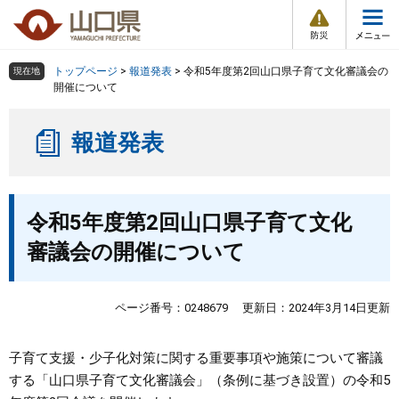
防
ペ
メ
災
ー
ニ
・
メ
災
ジ
ュ
害
ニ
の
ー
組織で探す
情
トップページ
>
報道発表
>
令和5年度第2回山口県子育て文化審議会の
現在地
ュ
報
先
を
開催について
ー
頭
飛
Other Languages
お気に入り
ページ番号検索
で
ば
報道発表
す
し
検索の仕方
組織で探す
サイトマップで探す
。
て
本
トップページ
本
文
令和5年度第2回山口県子育て文化
文
へ
くらし・環境
審議会の開催について
健康・福祉
ページ番号：0248679
更新日：2024年3月14日更新
教育・文化・スポーツ
子育て支援・少子化対策に関する重要事項や施策について審議
する「山口県子育て文化審議会」（条例に基づき設置）の令和5
しごと・産業・観光