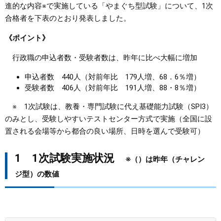
進的な内容※で実施している「やまぐち型試験」について、1次
合格者を下表のとおり発表しました。
まちづくり
《ポイント》
県政情報
行政職の申込者数・受験者数は、昨年に比べ大幅に増加
申込者数 440人（対前年比 179人増、68．6％増）
受験者数 406人（対前年比 191人増、88・8％増）
※ 1次試験は、教養・専門試験に代え基礎能力試験（SPI3）
のみとし、受験しやすいテストセンター方式で実施（全国に設
置される会場等から都合の良い場所、日時を選んで受験可）
1 1次試験実施状況
※（）は昨年（チャレン
ジ型）の数値