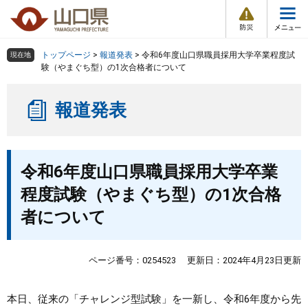
防
ペ
メ
災
ー
ニ
・
メ
災
ジ
ュ
害
ニ
の
ー
組織で探す
情
トップページ
>
報道発表
>
令和6年度山口県職員採用大学卒業程度試
現在地
ュ
報
先
を
験（やまぐち型）の1次合格者について
ー
頭
飛
Other Languages
お気に入り
ページ番号検索
で
ば
報道発表
す
し
検索の仕方
組織で探す
サイトマップで探す
。
て
本
トップページ
本
文
令和6年度山口県職員採用大学卒業
文
へ
くらし・環境
程度試験（やまぐち型）の1次合格
者について
健康・福祉
教育・文化・スポーツ
ページ番号：0254523
更新日：2024年4月23日更新
しごと・産業・観光
本日、従来の「チャレンジ型試験」を一新し、令和6年度から先