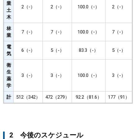
業
2（-）
2（-）
100.0（-）
2（-）
土
木
林
7（-）
7（-）
100.0（-）
7（-）
業
電
6（-）
5（-）
83.3（-）
5（-）
気
衛
生
3（-）
3（-）
100.0（-）
3（-）
薬
学
計
512（342）
472（279）
92.2（81.6）
177（91）
2 今後のスケジュール