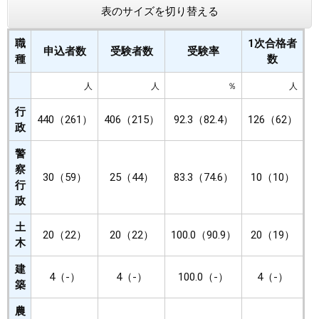
表のサイズを切り替える
職
1次合格者
申込者数
受験者数
受験率
種
数
人
人
％
人
行
440（261）
406（215）
92.3（82.4）
126（62）
政
警
察
30（59）
25（44）
83.3（74.6）
10（10）
行
政
土
20（22）
20（22）
100.0（90.9）
20（19）
木
建
4（-）
4（-）
100.0（-）
4（-）
築
農