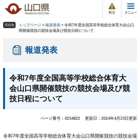
防
ペ
メ
災
ー
ニ
・
メ
災
ジ
ュ
害
ニ
の
ー
組織で探す
情
トップページ
>
報道発表
>
令和7年度全国高等学校総合体育大会山口
現在地
ュ
報
先
を
県開催競技の競技会場及び競技日程について
ー
頭
飛
Other Languages
お気に入り
ページ番号検索
で
ば
報道発表
す
し
検索の仕方
組織で探す
サイトマップで探す
。
て
本
トップページ
本
文
令和7年度全国高等学校総合体育大
文
へ
くらし・環境
会山口県開催競技の競技会場及び競
技日程について
健康・福祉
教育・文化・スポーツ
ページ番号：0254822
更新日：2024年4月25日更新
しごと・産業・観光
令和7年度全国高等学校総合体育大会山口県開催競技の競技会場