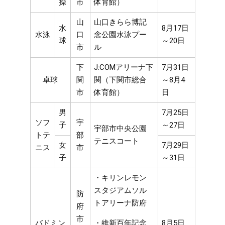
操
市
体育館）
山
山口きらら博記
水
8月17日
水泳
口
念公園水泳プー
球
～20日
市
ル
下
J:COMアリーナ下
7月31日
卓球
関
関（下関市総合
～8月4
市
体育館）
日
男
7月25日
ソフ
宇
子
～27日
宇部市中央公園
トテ
部
テニスコート
女
7月29日
ニス
市
子
～31日
・キリンレモン
スタジアムソル
防
トアリーナ防府
府
市
バドミン
・維新百年記念
8月5日