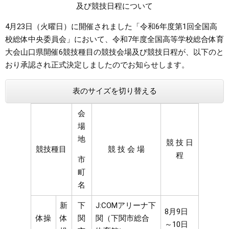
及び競技日程について​
まちづくり
4月23日（火曜日）に開催されました「令和6年度第1回全国高
校総体中央委員会」において、令和7年度全国高等学校総合体育
県政情報
大会山口県開催6競技種目の競技会場及び競技日程が、以下のと
おり承認され正式決定しましたのでお知らせします。
表のサイズを切り替える
会
場
地
競 技 日
競技種目
競 技 会 場
程
市
町
名
新
下
J:COMアリーナ下
8月9日
体操
体
関
関（下関市総合
～10日