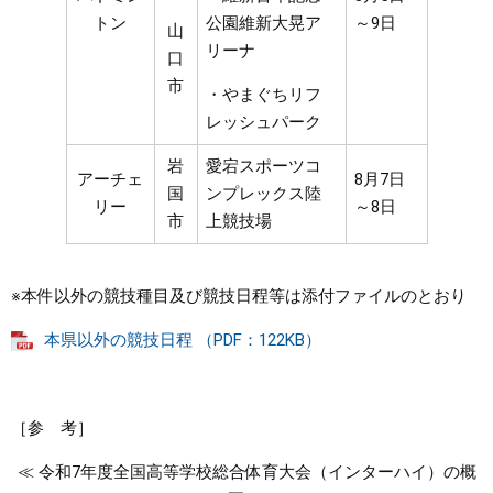
トン
公園維新大晃ア
～9日
山
リーナ
口
市
・やまぐちリフ
レッシュパーク
岩
愛宕スポーツコ
アーチェ
8月7日
国
ンプレックス陸
リー
～8日
市
上競技場
※本件以外の競技種目及び競技日程等は添付ファイルのとおり
本県以外の競技日程 （PDF：122KB）
［参 考］
≪ 令和7年度全国高等学校総合体育大会（インターハイ）の概