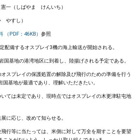
 憲一（しばやま けんいち）
か やすし）
（PDF：46KB）
参照
暫定配備するオスプレイ3機の海上輸送が開始される。
、岩国基地の港湾地区に到着し、陸揚げされる予定である。
のオスプレイの保護処置の解除及び飛行のための準備を行う
岩国基地が最適であり、理解いただきたい。
ついては未定であり、現時点ではオスプレイの木更津駐屯地
進展に応じ、改めて知らせる。
験飛行等に当たっては、米側に対して万全を期すことを要望
ることがないよう、しっかり取り組んでまいる。