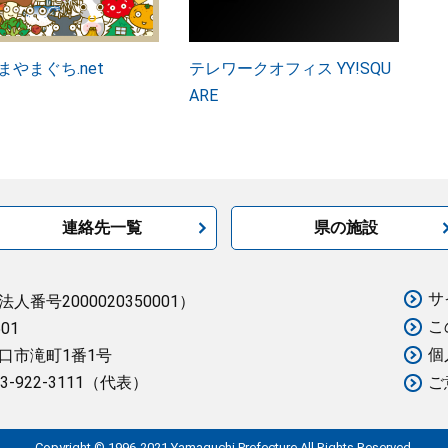
まやまぐち.net
テレワークオフィス YY!SQU
ARE
連絡先一覧
県の施設
サ
法人番号2000020350001）
こ
501
個
口市滝町1番1号
3-922-3111（代表）
ご
Copyright © 1996-2021 Yamaguchi Prefecture.All Rights Reserved.