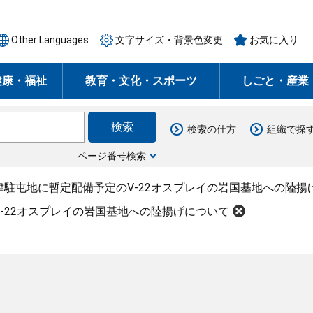
Other Languages
文字サイズ・背景色変更
お気に入り
健康・福祉
教育・文化・スポーツ
しごと・産業
検索の仕方
組織で探
ページ番号検索
津駐屯地に暫定配備予定のV-22オスプレイの岩国基地への陸揚
-22オスプレイの岩国基地への陸揚げについて