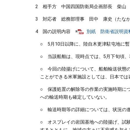
2 相手方 中国四国防衛局企画部長 柴山
3 対応者 総務部理事 田中 康史（たな
4 国の説明内容 ※
別紙 防衛省説明資料 
○ 5月10日以降に、陸自木更津駐屯地に
○ 当該船舶は、現時点では、5月下旬頃
○ 今回の陸揚げについて、船舶輸送状態
ことができる米軍施設としては、日本では
○ 保護処置の解除等の作業の実施時期に
への輸送時期も確定していない。
○ 輸送時期等の詳細については、状況の
○ オスプレイの岩国基地への陸揚げ、試
するとともに、地域の方々に不安感を与え