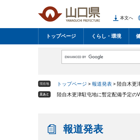
ペ
メ
ー
ニ
本文へ
ジ
ュ
の
ー
トップページ
くらし・環境
先
を
頭
飛
で
ば
G
す
し
o
o
。
て
g
l
本
トップページ
>
報道発表
>
陸自木更
e
現在地
文
カ
ス
陸自木更津駐屯地に暫定配備予定のV
足あと
へ
タ
ム
検
索
報道発表