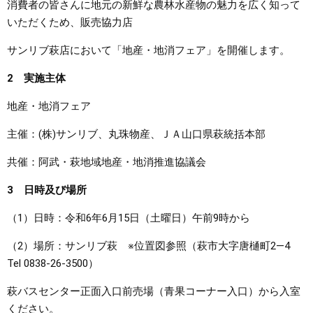
消費者の皆さんに地元の新鮮な農林水産物の魅力を広く知って
いただくため、販売協力店
サンリブ萩店において「地産・地消フェア」を開催します。
2 実施主体
地産・地消フェア
主催：(株)サンリブ、丸珠物産、ＪＡ山口県萩統括本部
共催：阿武・萩地域地産・地消推進協議会
3 日時及び場所
（1）日時：令和6年6月15日（土曜日）午前9時から
（2）場所：サンリブ萩 ※位置図参照（萩市大字唐樋町2―4
Tel 0838-26-3500）
萩バスセンター正面入口前売場（青果コーナー入口）から入室
ください。