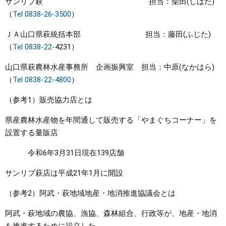
サンリブ萩 担当：柴田(しばた)
（
Tel 0838-26-3500
）
ＪＡ山口県萩統括本部 担当：藤田(ふじた)
（
Tel 0838-22-
4231）
山口県萩農林水産事務所 企画振興室 担当：中原(なかはら)
（
Tel 0838-22-4800
）
（参考1）販売協力店とは
県産農林水産物を年間通して販売する「やまぐちコーナー」を
設置する量販店
令和6年3月31日現在139店舗
サンリブ萩店は平成21年1月に開設
（参考2）阿武・萩地域地産・地消推進協議会とは
阿武・萩地域の農協、漁協、森林組合、行政等が、地産・地消