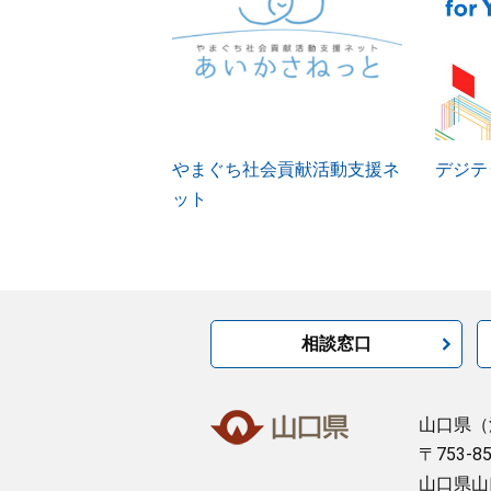
やまぐち社会貢献活動支援ネ
デジテッ
ット
相談窓口
山口県
（
〒753-8
山口県山