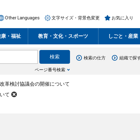
Other Languages
文字サイズ・背景色変更
お気に入り
健康・福祉
教育・文化・スポーツ
しごと・産業
検索の仕方
組織で探
ページ番号検索
会改革検討協議会の開催について
いて