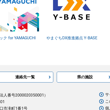
ク for YAMAGUCHI
やまぐちDX推進拠点 Y-BASE
連絡先一覧
県の施設
サ
法人番号2000020350001）
こ
501
個
口市滝町1番1号