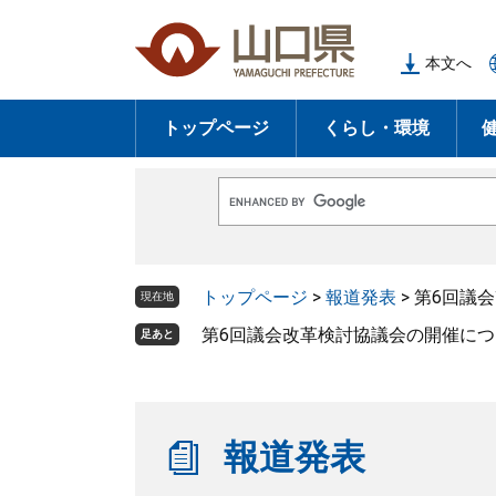
ペ
メ
ー
ニ
本文へ
ジ
ュ
の
ー
トップページ
くらし・環境
先
を
頭
飛
で
ば
G
す
し
o
o
。
て
g
l
本
トップページ
>
報道発表
>
第6回議
e
現在地
文
カ
ス
第6回議会改革検討協議会の開催につ
足あと
へ
タ
ム
検
索
報道発表